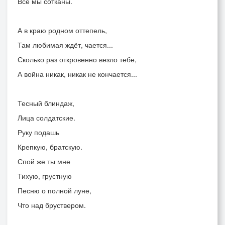
Все мы сотканы.
А в краю родном оттепель,
Там любимая ждёт, чается...
Сколько раз откровенно везло тебе,
А война никак, никак не кончается...
Тесный блиндаж,
Лица солдатские.
Руку подашь
Крепкую, братскую.
Спой же ты мне
Тихую, грустную
Песню о полной луне,
Что над бруствером.