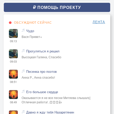
ПОМОЩЬ ПРОЕКТУ
ЛЕНТА
ОБСУЖДАЮТ СЕЙЧАС
Чудо
Вася Привет+
09:13
Прогуляться я решил
Высоцкая Галина, Спасибо
09:03
Песенка про поэтов
Анна Р., Анна спасибо!
08:51
Его большое сердце
Оказывается я не все песни Митяева слышал((
Отличная работа! ,👏👏👏👍
08:49
Давно я жду тебя Назаретянин