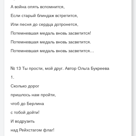
А война опять вспомнится,
Если старый блиндаж встретится,
Или песня до сердца дотронется,
Потемневшая медаль вновь засветится!
Потемневшая медаль вновь засветится.
Потемневшая медаль вновь засветится…
№ 13 Ты прости, мой друг. Автор Ольга Букреева
1.
Сколько дорог
пришлось нам пройти,
чтоб до Берлина
с тобой дойти!
И водрузить
над Рейхстагом флаг!