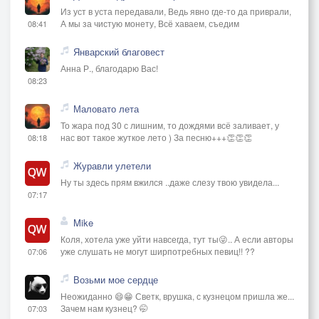
Из уст в уста передавали, Ведь явно где-то да приврали,
А мы за чистую монету, Всё хаваем, съедим
08:41
Январский благовест
Анна Р., благодарю Вас!
08:23
Маловато лета
То жара под 30 с лишним, то дождями всё заливает, у
нас вот такое жуткое лето ) За песню+++👏👏👏
08:18
Журавли улетели
Ну ты здесь прям вжился ..даже слезу твою увидела...
07:17
Mike
Коля, хотела уже уйти навсегда, тут ты😜.. А если авторы
уже слушать не могут ширпотребных певиц!! ??
07:06
Возьми мое сердце
Неожиданно 😄😁 Светк, врушка, с кузнецом пришла же...
Зачем нам кузнец? 🤭
07:03