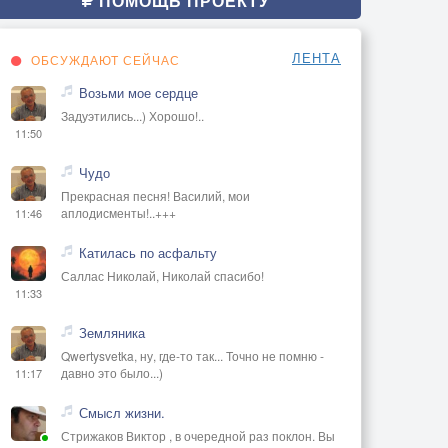
ПОМОЩЬ ПРОЕКТУ
ЛЕНТА
ОБСУЖДАЮТ СЕЙЧАС
Возьми мое сердце
Задуэтились...) Хорошо!..
11:50
Чудо
Прекрасная песня! Василий, мои
аплодисменты!..+++
11:46
Катилась по асфальту
Саллас Николай, Николай спасибо!
11:33
Земляника
Qwertysvetka, ну, где-то так... Точно не помню -
давно это было...)
11:17
Смысл жизни.
Стрижаков Виктор , в очередной раз поклон. Вы