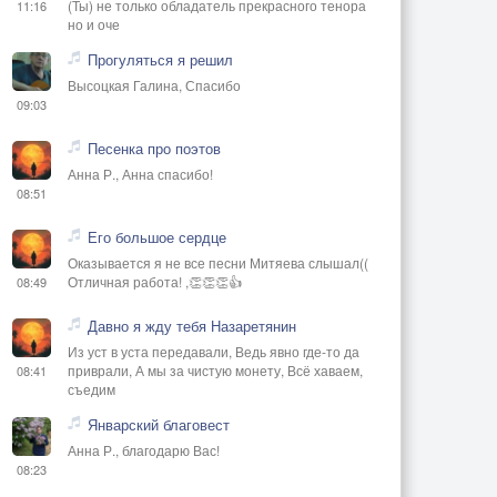
(Ты) не только обладатель прекрасного тенора
11:16
но и оче
Прогуляться я решил
Высоцкая Галина, Спасибо
09:03
Песенка про поэтов
Анна Р., Анна спасибо!
08:51
Его большое сердце
Оказывается я не все песни Митяева слышал((
Отличная работа! ,👏👏👏👍
08:49
Давно я жду тебя Назаретянин
Из уст в уста передавали, Ведь явно где-то да
приврали, А мы за чистую монету, Всё хаваем,
08:41
съедим
Январский благовест
Анна Р., благодарю Вас!
08:23