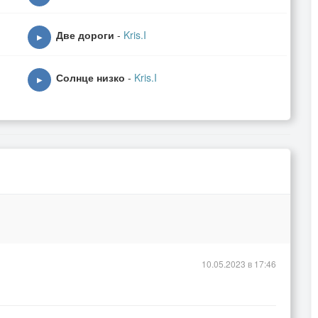
Две дороги
-
Kris.I
▶
Солнце низко
-
Kris.I
▶
10.05.2023 в 17:46