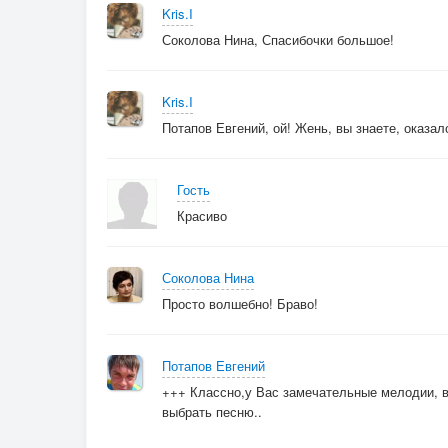
И украдкой смотреть лицо милое
Kris.I
Под бочок осторожно залазия
Соколова Нина, Спасибочки большое!
Может я и не красивая
Но полна любви и согласия
Kris.I
Потапов Евгений, ой! Жень, вы знаете, оказа
Я полна к тебе чуткой нежности
Я разделась душой до гола
Я люблю тебя больше прежнего
Гость
Ведь не зря же через лес я шла
Красиво
Соколова Нина
Просто волшебно! Браво!
Потапов Евгений
+++ Классно,у Вас замечательные мелодии, в
выбрать песню..