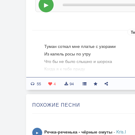
▶
Те
Туман соткал мне платье с узорами
Из капель росы по утру
Что бы не было слышно и шороха
Когда я к тебе приду
55
Солнце мне подарит сияние
4
94
Горит пламенем каждый локон
Ты теперь моё испытание
ПОХОЖИЕ ПЕСНИ
Стал мне царём и богом
Ветер воздуха подкинет мне в лёгкие
Чтобы легче мне было дышать
Речка-реченька - чёрные омуты
-
Kris.I
▶