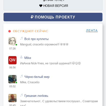
НОВАЯ ВЕРСИЯ
ПОМОЩЬ ПРОЕКТУ
ЛЕНТА
ОБСУЖДАЮТ СЕЙЧАС
Всё про куплеты
Mangust, спасибо огромное!!! 🌸🌸🌸
07:26
Mike
ИвАнов Nick-Yves, не трогай шурина!!! 🤭😜😡
06:56
Чёрно-белый мир
Mike, Спасибо
05:52
Грешная любовь
Замечательно!.. С удовольствием послушал... Соавторам
+++!
00:45