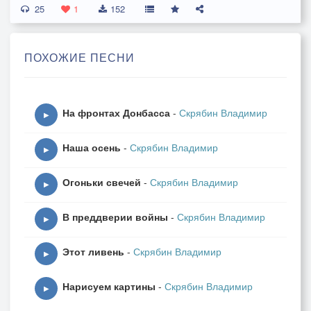
25
Увидишь и услышишь
1
152
Может быть, все опишешь
Как во сне прекрасный день.
ПОХОЖИЕ ПЕСНИ
Но помни, только помни
Чашу не переполни
Чтоб нависла снова тень....
На фронтах Донбасса
-
Скрябин Владимир
На светлый день.
▶
Как и вчера,
Наша осень
-
Скрябин Владимир
все повторю,
▶
И не забуду лето,
Огоньки свечей
-
Скрябин Владимир
В Райском краю,
▶
Я тебе говорю.
В преддверии войны
-
Скрябин Владимир
▶
Этот ливень
-
Скрябин Владимир
▶
Нарисуем картины
-
Скрябин Владимир
▶