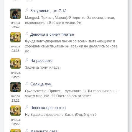
Закулисье ...ст.7.12
Mangust. Привет, Мария). Я коротко. За песню, стихи,
исполнение + Всё как в жизни. Ум
вчера
23:42
Девочка в синем платье
Фундамент-дворовая песня со всеми вытекающими в
хорошем смысле,какие бы аранжи не делались основа
вчера
23:36
ос
На рассвете
Задумка получилась+
вчера
23:25
Солнца луч.
Qwertysvetka. Привет, ,, хулиганка,,)). Ты спрашиваешь -
зачем мне, ИИ..?? Постараюсь ответит
вчера
23:22
Песенка про поэтов
Ну Ваще,шедеврально Вася:-)!Улыбнул!+9
вчера
23:22
Маловато лета