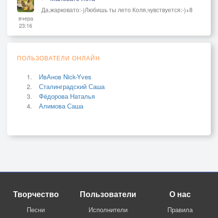
Да,жарковато:-)Любишь ты лето Коля,чувствуется:-)+8
вчера
23:16
ПОЛЬЗОВАТЕЛИ ОНЛАЙН
ИвАнов Nick-Yves
Сталинградский Саша
Фёдорова Наталья
Алимова Саша
Творчество
Пользователи
О нас
Песни
Исполнители
Правила