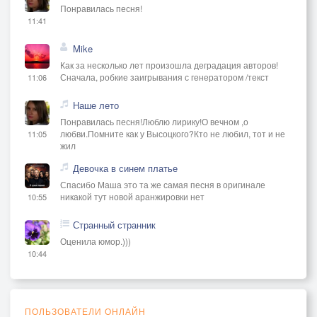
Понравилась песня!
11:41
Mike
Как за несколько лет произошла деградация авторов!
Сначала, робкие заигрывания с генератором /текст
11:06
Наше лето
Понравилась песня!Люблю лирику!О вечном ,о
любви.Помните как у Высоцкого?Кто не любил, тот и не
11:05
жил
Девочка в синем платье
Спасибо Маша это та же самая песня в оригинале
никакой тут новой аранжировки нет
10:55
Странный странник
Оценила юмор.)))
10:44
ПОЛЬЗОВАТЕЛИ ОНЛАЙН