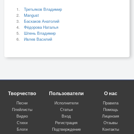
Третьяков Владимир
Mangust
Баскаков Анатолий
Фёдорова Наталья
Шпень Владимир
Ивлев Василий
Творчество
Пользователи
О нас
Песни
Исполнители
Правила
Плейлисты
Статьи
Помощь
Видео
Вход
Лицензия
Стихи
Регистрация
Отзывы
Блоги
Подтверждение
Контакты