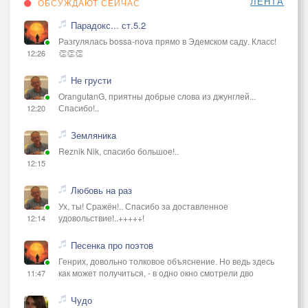
ЛЕНТА
ОБСУЖДАЮТ СЕЙЧАС
Парадокс... ст.5.2
Разгулялась bossa-nova прямо в Эдемском саду. Класс!
👏👏👏
12:26
Не грусти
OrangutanG, приятны добрые слова из джунглей...
Спасибо!..
12:20
Земляника
Reznik Nik, спасибо большое!..
12:15
Любовь на раз
Ух, ты! Сражён!.. Спасибо за доставленное
удовольствие!..+++++!
12:14
Песенка про поэтов
Генрих, довольно толковое объяснение. Но ведь здесь
как может получиться, - в одно окно смотрели дво
11:47
Чудо