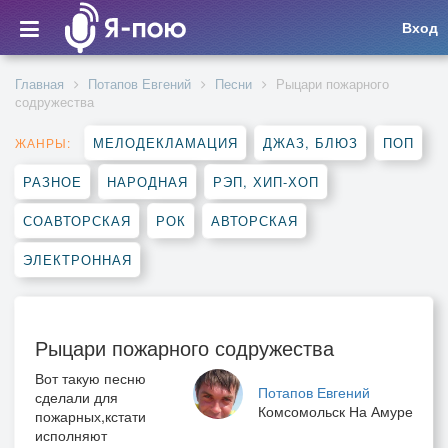
Вход
Главная
Потапов Евгений
Песни
Рыцари пожарного
содружества
МЕЛОДЕКЛАМАЦИЯ
ДЖАЗ, БЛЮЗ
ПОП
ЖАНРЫ:
РАЗНОЕ
НАРОДНАЯ
РЭП, ХИП-ХОП
СОАВТОРСКАЯ
РОК
АВТОРСКАЯ
ЭЛЕКТРОННАЯ
Рыцари пожарного содружества
Вот такую песню
Потапов Евгений
сделали для
Комсомольск На Амуре
пожарных,кстати
исполняют