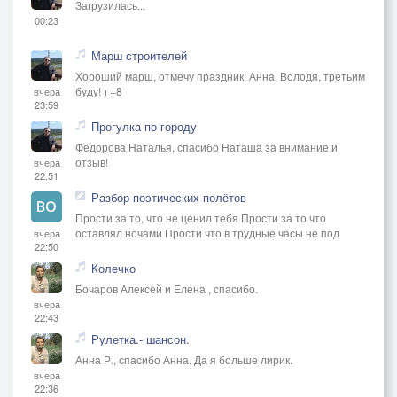
Загрузилась...
00:23
Марш строителей
Хороший марш, отмечу праздник! Анна, Володя, третьим
буду! ) +8
вчера
23:59
Прогулка по городу
Фёдорова Наталья, спасибо Наташа за внимание и
отзыв!
вчера
22:51
Разбор поэтических полётов
Прости за то, что не ценил тебя Прости за то что
оставлял ночами Прости что в трудные часы не под
вчера
22:50
Колечко
Бочаров Алексей и Елена , спасибо.
вчера
22:43
Рулетка.- шансон.
Анна Р., спасибо Анна. Да я больше лирик.
вчера
22:36