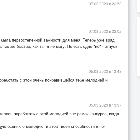
07.03.2023 в 22:53
07.03.2023 в 22:02
- была первостепенной важности для меня. Теперь уже вряд
так же быстро, как ты, я не могу. Но есть одно "но" - отпуск
05.03.2023 в 13:43
поработать с этой очень понравившейся тебе мелодией и
05.03.2023 в 13:37
отелось поработать с этой мелодией вне рамок конкурса, когда
дую осеннюю мелодию, и этой твоей способности я по-