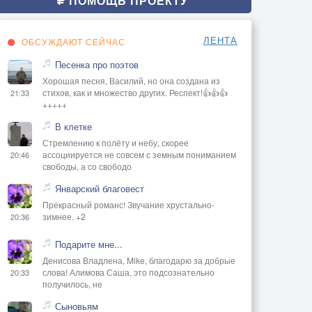
ПОМОЩЬ ПРОЕКТУ
ЛЕНТА
ОБСУЖДАЮТ СЕЙЧАС
Песенка про поэтов
Хорошая песня, Василий, но она создана из
стихов, как и множество других. Респект!👍👍👍
21:33
+++++
В клетке
Стремлению к полёту и небу, скорее
ассоциируется не совсем с земным пониманием
20:46
свободы, а со свободо
Январский благовест
Прекрасный романс! Звучание хрустально-
зимнее. +2
20:36
Подарите мне...
Денисова Владлена, Mike, благодарю за добрые
слова! Алимова Саша, это подсознательно
20:33
получилось, не
Сыновьям