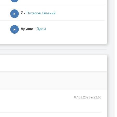
Z
-
Потапов Евгений
▶
Арише
-
Эдем
▶
07.03.2023 в 22:56