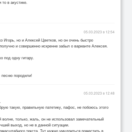
 то в акустике.
05.03.2023 в 12:54
о Игорь, но и Алексей Цветков, но он очень быстро
ополучно и совершенно искренне забыл о варианте Алексея.
о под одну гитару.
ю песню породили!
05.03.2023 в 12:48
.
рую такую, правильную патетику, пафос, не побоюсь этого
 волне, только, жаль, он не использовал замечательный
учший выход, но не в данной ситуации.
масштабного текста. Тут нужно умудриться поместить в