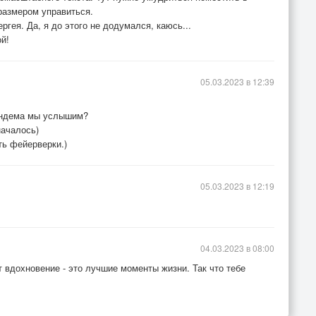
размером управиться.
ргея. Да, я до этого не додумался, каюсь...
й!
05.03.2023 в 12:39
андема мы услышим?
началось)
ь фейерверки.)
05.03.2023 в 12:19
04.03.2023 в 08:00
 вдохновение - это лучшие моменты жизни. Так что тебе