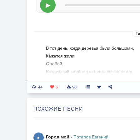
▶
Те
В тот день, когда деревья были большими,
Кажется жили
С тобой.
Воздушный змей легко цеплялся за ветер,
Были мы дети.
44
5
98
Даль отзовётся,
Но не вернётся...
ПОХОЖИЕ ПЕСНИ
И всё, что нам было надо -
Лишь вкус лимонада.
И всё, что дарило радость -
Город мой
-
Потапов Евгений
▶