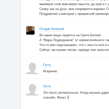
минимум слов максимум смысла, да ещё и с 
Скажу как на духу: мне понравился вариант Се
Поздравляю соавторов с прекрасной премьеро
Осидак Алексей
Во какие вещи творятся на Свете Белом!
А "Марш Подводников" от новоиспечённого т
Что-то мне подсказывает, что с него-то всё и 
Сейчас заслушаю песню, прежде чем запускат
Гость
Искренне.
Гость
Это было увлекательно. Когда музыка дарит
спасибо, Жень! ✌️