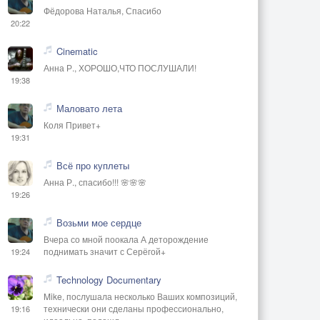
Фёдорова Наталья, Спасибо
20:22
Cinematic
Анна Р., ХОРОШО,ЧТО ПОСЛУШАЛИ!
19:38
Маловато лета
Коля Привет+
19:31
Всё про куплеты
Анна Р., спасибо!!! 🌸🌸🌸
19:26
Возьми мое сердце
Вчера со мной поокала А деторождение
поднимать значит с Серёгой+
19:24
Technology Documentary
Mike, послушала несколько Ваших композиций,
технически они сделаны профессионально,
19:16