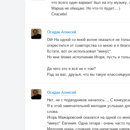
что всего один вариант был на эту музыку, и
Марша не обещаю. Но что-то будет... )
Спасибо!
Осидак Алексей
Ой! На одной со мной волне оказался не тольк
открестился от соавторства со мною и я благ
Кстати, вот он использовал "минус".
Но мне ближе исполнение Игоря, пусть и тольк
Да чего это я всё не о том?
Рад за вас, друзья, что вы такую классняцку
Осидак Алексей
Нет, не с подводников началось.... С конкурса
Я в этой замечательной мелодии услышал доб
слова.
Игорь Мажаровский оказался на одной со мной
"минус" Евгения. Одна гитара - очень часто л
Мелодия очень сложная для написания широко