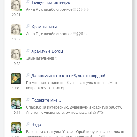
Танцуй против ветра
Анна Р., спасибо огромное!!! 😍✨✨✨
20:01
Храм тишины
Анна Р., спасибо огромное!!! 🤗💛✨
19:57
Хранимые Богом
Замечательно!!! ✨
19:52
Да возьмите же кто-нибудь это сердце!
По мне, так вполне необычно зазвучала песня. Мне
понравился ваш кавер.
19:49
Подарите мне...
Спасибо за интересную, душевную и красивую работу,
Анечка - с удовольствием послушали! 👍💕👌
19:44
Чудо
Вася, приветствуем! У вас с Юрой получилась неплохая
душевная песенка, друзья - молодцы! +++))!!!
19:42