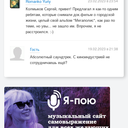
23.02.2023 в 23:54
Romanko Yuriy
Колмыков Сергей, привет! Предлагал я как-то одним
ребятам, которые снимали док.фильм о городской
жизни, целый свой альбом "Мегаполис", как раз по
теме, но увы... не зашло им. Впрочем, я не
расстроился. :-)
19.02.2023 в 21:38
Гость
Абсолютный саундтрек. С киноиндустрией не
сотрудничаешь ещё?