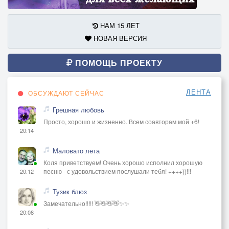
НАМ 15 ЛЕТ
НОВАЯ ВЕРСИЯ
ПОМОЩЬ ПРОЕКТУ
ЛЕНТА
ОБСУЖДАЮТ СЕЙЧАС
Грешная любовь
Просто, хорошо и жизненно. Всем соавторам мой +6!
20:14
Маловато лета
Коля приветствуем! Очень хорошо исполнил хорошую
песню - с удовольствием послушали тебя! ++++))!!!
20:12
Тузик блюз
Замечательно!!!!! 👋👋👋👋✨✨
20:08