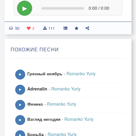
▶
0:00 / 0:00
50
3
111
ПОХОЖИЕ ПЕСНИ
Грязный ноябрь
-
Romanko Yuriy
▶
Adrenalin
-
Romanko Yuriy
▶
Феникс
-
Romanko Yuriy
▶
Взгляд негодяя
-
Romanko Yuriy
▶
Борьба
-
Romanko Yuriy
▶