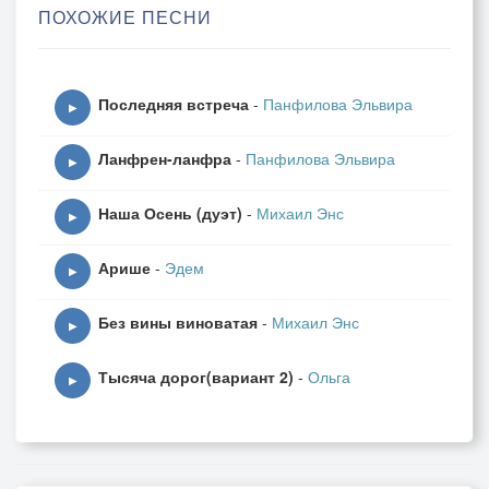
ПОХОЖИЕ ПЕСНИ
В сумерки хочется счастья.
проигрыш
Последняя встреча
-
Панфилова Эльвира
▶
Тихо качается деревце,
Ланфрен-ланфра
-
Панфилова Эльвира
С ветром секретами делится.
▶
В сумерки сердце надеется –
Наша Осень (дуэт)
-
Михаил Энс
Может, ты всё угадаешь?
▶
Тают минуты бесценные,
Арише
-
Эдем
Тают, необыкновенные…
▶
Что же ты их теряешь?
Без вины виноватая
-
Михаил Энс
Может быть, ты не знаешь –
▶
В сумерки хочется счастья.
Тысяча дорог(вариант 2)
-
Ольга
▶
проигрыш
В синем свеченье изменчивом
Ты улыбнулся застенчиво.