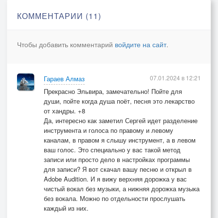
Ты улыбнулся доверчиво,
КОММЕНТАРИИ (11)
Ты наконец улыбнулся.
Ах, эти милые сумерки –
Чтобы добавить комментарий
войдите на сайт
.
Как они славно придумали!
Видишь – почти невидно,
Слышишь – почти неслышно
07.01.2024 в 12:21
Гараев Алмаз
Входит на цыпочках счастье…
Прекрасно Эльвира, замечательно! Пойте для
души, пойте когда душа поёт, песня это лекарство
от хандры. +8
Да, интересно как заметил Сергей идет разделение
инструмента и голоса по правому и левому
каналам, в правом я слышу инструмент, а в левом
ваш голос. Это специально у вас такой метод
записи или просто дело в настройках программы
для записи? Я вот скачал вашу песню и открыл в
Adobe Audition. И я вижу верхняя дорожка у вас
чистый вокал без музыки, а нижняя дорожка музыка
без вокала. Можно по отдельности прослушать
каждый из них.