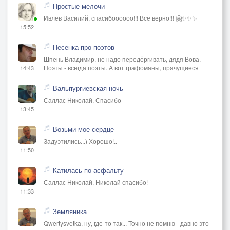
Простые мелочи
Ивлев Василий, спасибоооооо!!! Всё верно!!! 🤗✨✨✨
15:52
Песенка про поэтов
Шпень Владимир, не надо передёргивать, дядя Вова.
Поэты - всегда поэты. А вот графоманы, прячущиеся
14:43
Вальпургиевская ночь
Саллас Николай, Спасибо
13:45
Возьми мое сердце
Задуэтились...) Хорошо!..
11:50
Катилась по асфальту
Саллас Николай, Николай спасибо!
11:33
Земляника
Qwertysvetka, ну, где-то так... Точно не помню - давно это