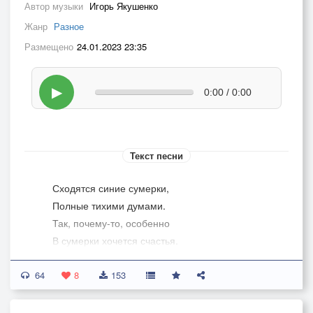
Автор музыки
Игорь Якушенко
Жанр
Разное
Размещено
24.01.2023 23:35
▶
0:00 / 0:00
Текст песни
Сходятся синие сумерки,
Полные тихими думами.
Так, почему-то, особенно
В сумерки хочется счастья.
Хочется счастья тревожного,
64
Звонкого, неосторожного.
8
153
Что ж ты его теряешь?
Может быть, ты не знаешь –