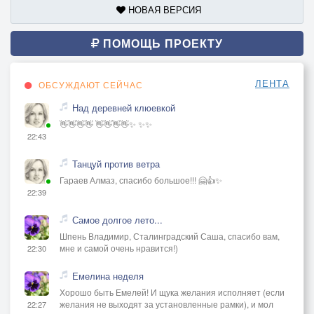
НОВАЯ ВЕРСИЯ
ПОМОЩЬ ПРОЕКТУ
ЛЕНТА
ОБСУЖДАЮТ СЕЙЧАС
Над деревней клюевкой
👋👋👋👋 👋👋👋👋✨ ✨✨
22:43
Танцуй против ветра
Гараев Алмаз, спасибо большое!!! 🤗👍✨
22:39
Самое долгое лето...
Шпень Владимир, Сталинградский Саша, спасибо вам,
мне и самой очень нравится!)
22:30
Емелина неделя
Хорошо быть Емелей! И щука желания исполняет (если
желания не выходят за установленные рамки), и мол
22:27