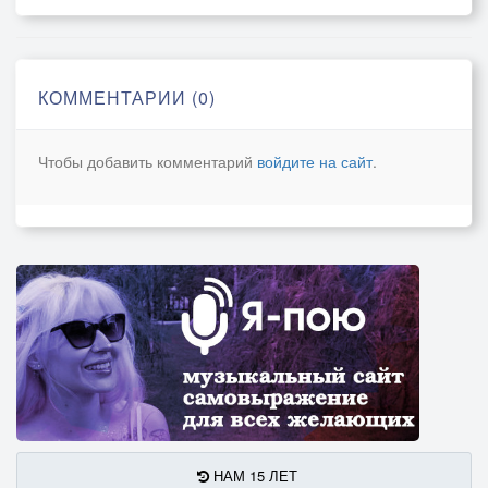
Поцелую вечерний снег. --
Там, где поступью величавой
Ты прошел в гробовой тиши,
КОММЕНТАРИИ (0)
Свете тихий-святыя славы-
Вседержитель моей души.
Чтобы добавить комментарий
войдите на сайт
.
НАМ 15 ЛЕТ