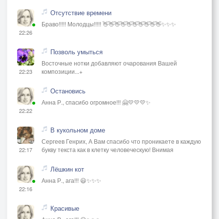
Отсутствие времени
Браво!!!!! Молодцы!!!!! 👋👋👋👋👋👋👋👋👋👋✨✨✨
22:26
Позволь умыться
Восточные нотки добавляют очарования Вашей
композиции...+
22:23
Остановись
Анна Р., спасибо огромное!!! 🤗💛💛💛✨
22:22
В кукольном доме
Сергеев Генрих, А Вам спасибо что проникаете в каждую
букву текста как в клетку человеческую! Внимая
22:17
Лёшкин кот
Анна Р., ага!!! 😃✨✨✨
22:16
Красивые