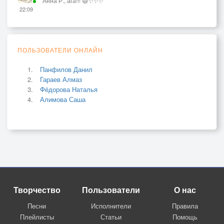
Анна Р., ага!!! 😃✨✨✨
22:09
ПОЛЬЗОВАТЕЛИ ОНЛАЙН
Панфилов Данил
Гараев Алмаз
Фёдорова Наталья
Алимова Саша
Творчество
Пользователи
О нас
Песни
Исполнители
Правила
Плейлисты
Статьи
Помощь