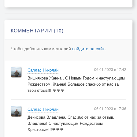
настойчиво звала!
До твоего порога
Судьбой она проляжет
Бежит моя дорога -
КОММЕНТАРИИ (10)
Ведь сердцу не прикажешь!
До твоего порога
Чтобы добавить комментарий
войдите на сайт
.
Она любовью ляжет...
Люблю дорогу я,
так много её в жизни!
06.01.2023 в 17:42
Саллас Николай
В одной судьба моя -
Вишнякова Жанна , С Новым Годом и наступающим
я в ней не стану лишним...
Рождеством, Жанна! Большое спасибо от нас за
твой отзыв!!!!🌹🌹🌹
06.01.2023 в 17:36
Саллас Николай
Денисова Владлена, Спасибо от нас за отзыв,
Владлена! С наступающим Рождеством
Христовым!!!🌹🌹🌹