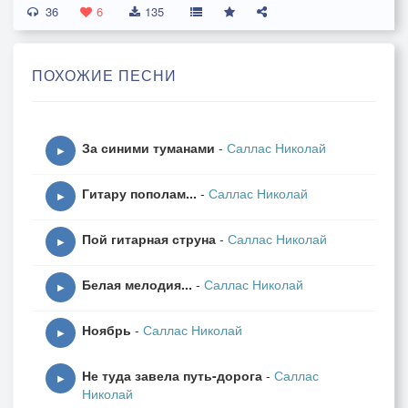
36
где встретил я тебя -
6
135
там хоровод ромашек
снова манит меня...
ПОХОЖИЕ ПЕСНИ
Там аромат сирени
Захватывает дух
И соловьи нам пели,
За синими туманами
-
Саллас Николай
и радовали слух...
▶
Люблю свою дорогу,
Гитару пополам...
-
Саллас Николай
ведущую к реке!
▶
Девчонку недотрогу
Пой гитарная струна
-
Саллас Николай
с фиалками в руке!
▶
На берегу том ключик
Белая мелодия...
-
Саллас Николай
от сердца я искал -
▶
Подмигивал мне лучик,
Ноябрь
-
Саллас Николай
так искренне сиял!
▶
Дорога судьбоносная
Не туда завела путь-дорога
-
Саллас
по жизни пролегла
▶
Николай
и возвращая в прошлое