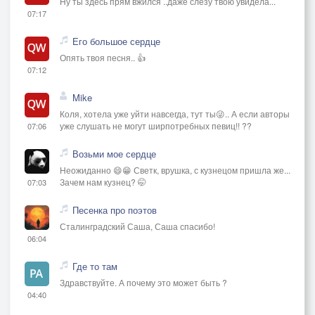
Ну ты здесь прям вжился ..даже слезу твою увидела...
07:17
Его большое сердце
Опять твоя песня.. 👍
07:12
Mike
Коля, хотела уже уйти навсегда, тут ты😜.. А если авторы
уже слушать не могут ширпотребных певиц!! ??
07:06
Возьми мое сердце
Неожиданно 😄😁 Светк, врушка, с кузнецом пришла же...
Зачем нам кузнец? 🤭
07:03
Песенка про поэтов
Сталинградский Саша, Саша спасибо!
06:04
Где то там
Здравствуйте. А почему это может быть ?
04:40