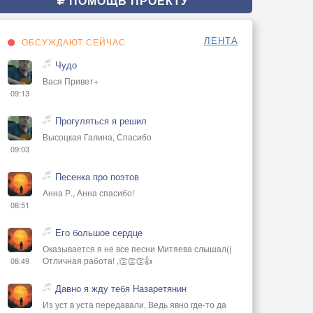
ПОМОЩЬ ПРОЕКТУ
ЛЕНТА
ОБСУЖДАЮТ СЕЙЧАС
Чудо
Вася Привет+
09:13
Прогуляться я решил
Высоцкая Галина, Спасибо
09:03
Песенка про поэтов
Анна Р., Анна спасибо!
08:51
Его большое сердце
Оказывается я не все песни Митяева слышал((
Отличная работа! ,👏👏👏👍
08:49
Давно я жду тебя Назаретянин
Из уст в уста передавали, Ведь явно где-то да