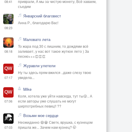
приврали, А мы за чистую монету, Всё хаваем,
08:41
съедим
Январский благовест
Анна Р., благодарю Вас!
08:23
Маловато лета
То жара под 30 с лишним, то дождями всё
заливает, у нас вот такое жуткое лето ) За
08:18
песню+++👏👏👏
Журавли улетели
Ну ты здесь прям вжился ..даже слезу твою
увидела...
07:17
Mike
Коля, хотела уже уйти навсегда, тут ты😜.. А
если авторы уже слушать не могут
07:06
ширпотребных певиц!! ??
Возьми мое сердце
Неожиданно 😄😁 Светк, врушка, с кузнецом
пришла же... Зачем нам кузнец? 🤭
07:03