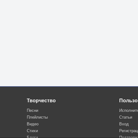
Творчество
Пользо
Песни
Исполнит
Плейлисты
Статьи
Видео
Вход
Стихи
Регистра
Блоги
Подтверж