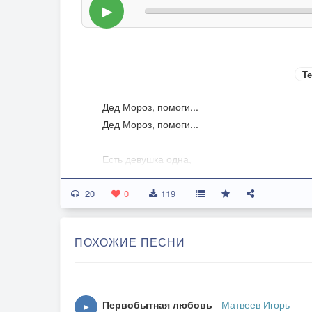
▶
Те
Дед Мороз, помоги...
Дед Мороз, помоги...
Есть девушка одна,
Красива и стройна,
20
Но до меня ей дела нет!
0
119
Мечтаю я о ней
Так много долгих дней,
ПОХОЖИЕ ПЕСНИ
Как будто очень долгих лет!
Дед Мороз, помоги,
Помоги добиться мне её любви...
Первобытная любовь
-
Матвеев Игорь
▶