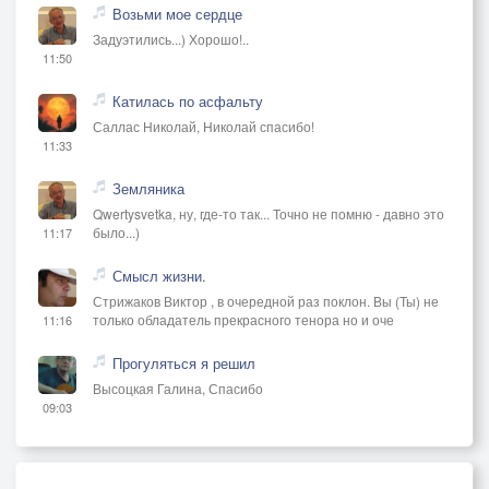
Возьми мое сердце
Задуэтились...) Хорошо!..
11:50
Катилась по асфальту
Саллас Николай, Николай спасибо!
11:33
Земляника
Qwertysvetka, ну, где-то так... Точно не помню - давно это
было...)
11:17
Смысл жизни.
Стрижаков Виктор , в очередной раз поклон. Вы (Ты) не
только обладатель прекрасного тенора но и оче
11:16
Прогуляться я решил
Высоцкая Галина, Спасибо
09:03