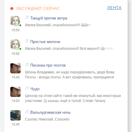
ЛЕНТА
ОБСУЖДАЮТ СЕЙЧАС
Танцуй против ветра
Ивлев Василий, спасибоооооо!!!! 🤗👍✨
15:53
Простые мелочи
Ивлев Василий, спасибоооооо!!! Всё верно!!! 🤗✨✨✨
15:52
Песенка про поэтов
Шпень Владимир, не надо передёргивать, дядя Вова.
Поэты - всегда поэты. А вот графоманы, прячущиеся
14:43
Чудо
Цензор на этом сайте такой же ипанутый, как некоторые
участники. ))) ыыыы. ещё и тупой. Слово "ипану
14:23
Вальпургиевская ночь
Саллас Николай, Спасибо
13:45