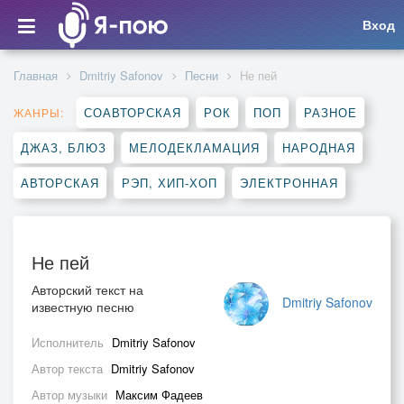
Вход
Главная
Dmitriy Safonov
Песни
Не пей
СОАВТОРСКАЯ
РОК
ПОП
РАЗНОЕ
ЖАНРЫ:
ДЖАЗ, БЛЮЗ
МЕЛОДЕКЛАМАЦИЯ
НАРОДНАЯ
АВТОРСКАЯ
РЭП, ХИП-ХОП
ЭЛЕКТРОННАЯ
Не пей
Авторский текст на
Dmitriy Safonov
известную песню
Исполнитель
Dmitriy Safonov
Автор текста
Dmitriy Safonov
Автор музыки
Максим Фадеев