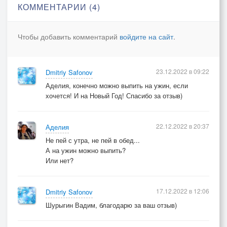
КОММЕНТАРИИ (4)
Не пей с утра
Сам ведь понимаешь, что давно уже пора.
Чтобы добавить комментарий
войдите на сайт
.
Не пей в обед
Просто будь мужчиной, да скажи себе ты нет.
Не пей пивко
23.12.2022 в 09:22
Dmitriy Safonov
Иначе твои девочки все будут далеко.
Аделия, конечно можно выпить на ужин, если
Не пей вина
хочется! И на Новый Год! Спасибо за отзыв)
Или в твоей жизни вновь наступит тишина.
22.12.2022 в 20:37
Аделия
Не пей с утра, не пей в обед...
© Copyright: Собакин Дмитрий, 2022
А на ужин можно выпить?
Свидетельство о публикации №122121201050
Или нет?
17.12.2022 в 12:06
Dmitriy Safonov
Шурыгин Вадим, благодарю за ваш отзыв)