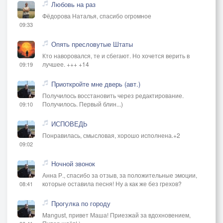
Любовь на раз
Фёдорова Наталья, спасибо огромное
09:33
Опять пресловутые Штаты
Кто наворовался, те и сбегают. Но хочется верить в
лучшее. +++ +14
09:19
Приоткройте мне дверь (авт.)
Получилось восстановить через редактирование.
Получилось. Первый блин...)
09:10
ИСПОВЕДЬ
Понравилась, смысловая, хорошо исполнена.+2
09:02
Ночной звонок
Анна Р., спасибо за отзыв, за положительные эмоции,
которые оставила песня! Ну а как же без грехов?
08:41
Прогулка по городу
Mangust, привет Маша! Приезжай за вдохновением,