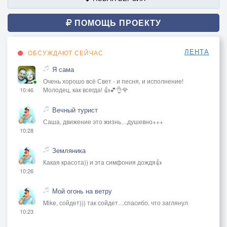
ПОМОЩЬ ПРОЕКТУ
ЛЕНТА
ОБСУЖДАЮТ СЕЙЧАС
Я сама
Очень хорошо всё Свет - и песня, и исполнение!
Молодец, как всегда! 👍💕👌🌹
10:46
Вечный турист
Саша, движение это жизнь…душевно+++
10:28
Земляника
Какая красота)) и эта симфония дождя👍
10:26
Мой огонь на ветру
Mike, сойдет))) так сойдет…спасибо, что заглянул
10:23