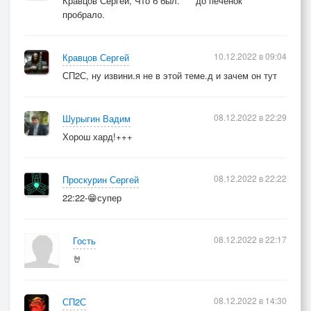
Кравцов Сергей, Что б был. *** до печёнок
пробрало.
10.12.2022 в 09:04
Кравцов Сергей
СП2С, ну извини.я не в этой теме.д и зачем он тут
08.12.2022 в 22:29
Шурыгин Вадим
Хорош хард!+++
08.12.2022 в 22:22
Проскурин Сергей
22:22-😁супер
08.12.2022 в 22:17
Гость
🤘
08.12.2022 в 14:30
СП2С