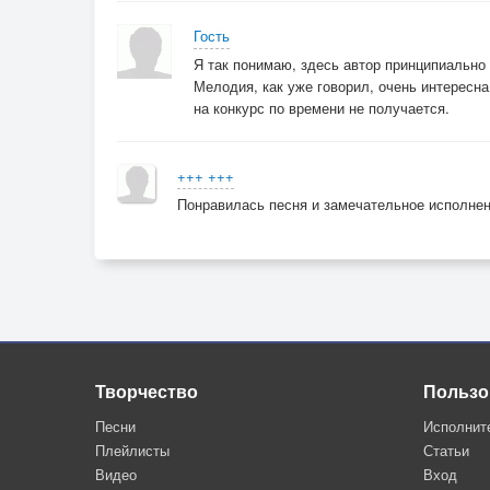
Нет и погоды.
Гость
Я так понимаю, здесь автор принципиально 
Тре'ски винила
Мелодия, как уже говорил, очень интересн
на конкурс по времени не получается.
Не вдохновили..
+++ +++
Не будь же последней, осень,
Понравилась песня и замечательное исполне
В этом
странном мире.
Ты слышишь, мы очень просим!
Творчество
Пользо
Всё ж к нам вернись!
Песни
Исполнит
Плейлисты
Статьи
Не будь же последней, осень,
Видео
Вход