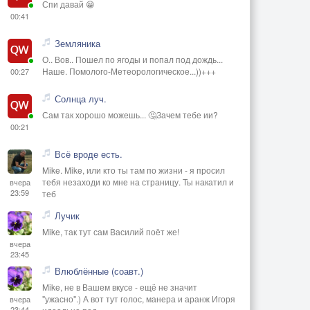
Спи давай 😁
00:41
Земляника
О.. Вов.. Пошел по ягоды и попал под дождь...
Наше. Помолого-Метеорологическое...))+++
00:27
Солнца луч.
Сам так хорошо можешь... 🤔Зачем тебе ии?
00:21
Всё вроде есть.
Mike. Mike, или кто ты там по жизни - я просил
тебя незаходи ко мне на страницу. Ты накатил и
вчера
23:59
теб
Лучик
Mike, так тут сам Василий поёт же!
вчера
23:45
Влюблённые (соавт.)
Mike, не в Вашем вкусе - ещё не значит
"ужасно".) А вот тут голос, манера и аранж Игоря
вчера
23:44