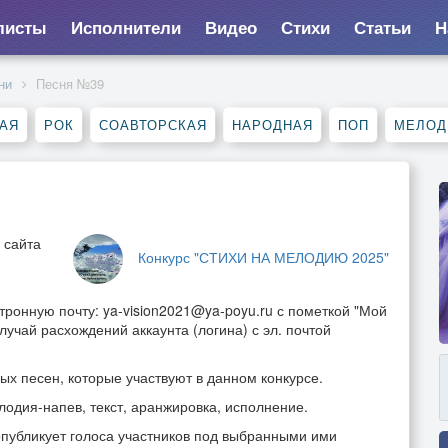
листы
Исполнители
Видео
Стихи
Статьи
Н
ни
Песня №39
АЯ
РОК
СОАВТОРСКАЯ
НАРОДНАЯ
ПОП
МЕЛОД
 сайта
Конкурс "СТИХИ НА МЕЛОДИЮ 2025"
тронную почту: ya-vision2021@ya-poyu.ru с пометкой "Мой
лучай расхождений аккаунта (логина) с эл. почтой
ых песен, которые участвуют в данном конкурсе.
елодия-напев, текст, аранжировка, исполнение.
 опубликует голоса участников под выбранными ими