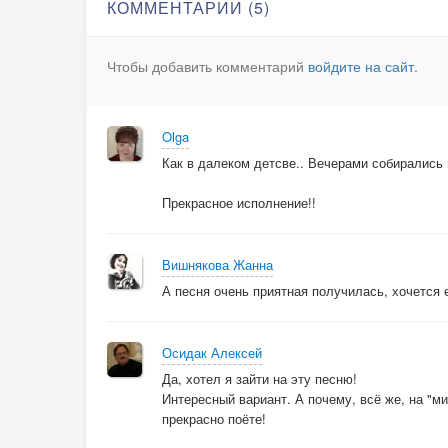
КОММЕНТАРИИ (5)
В этом
Чтобы добавить комментарий
войдите на сайт
.
странном мире.
Ты слышишь, мы очень просим!
Olga
Как в далеком детсве.. Вечерами собирались в
Всё ж к нам вернись!
Прекрасное исполнение!!
2
Вишнякова Жанна
Сегодня в нашем сквере вдребезги скверно,
А песня очень приятная получилась, хочется 
Ты уж поверь мне.
Осидак Алексей
Уже
Да, хотел я зайти на эту песню!
Интересный вариант. А почему, всё же, на "м
Фокстрот листвы утих, охрипли фаготы,
прекрасно поёте!