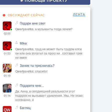
ПОМОЩЬ ПРОЕКТУ
ЛЕНТА
ОБСУЖДАЮТ СЕЙЧАС
Подари мне свет
Qwertysvetka, а музыканты тогда зачем?
02:00
Mike
Qwertysvetka, труд не может быть трудом елси
он или она зплатил за прогу ии , составил трек
01:53
не имея
Зачем ты приснилась?
Qwertysvetka, спасибо!
01:19
Подарите мне...
Да, Анна, в сегодняшней реальности этот
подарок не вызывает удивления. Увы. Не знаю:
01:14
осознанно, и
Беглец