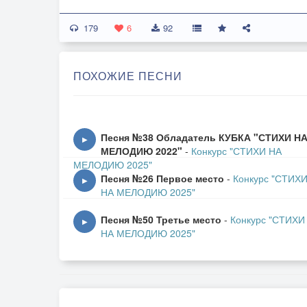
Жаль...
179
6
92
Уже проходит осень. Месяц последний.
ПОХОЖИЕ ПЕСНИ
Что же Вы, леди?
Увы!
Песня №38 Обладатель КУБКА "СТИХИ Н
▶
Последний шанс создать шедевра лампаду
МЕЛОДИЮ 2022"
-
Конкурс "СТИХИ НА
МЕЛОДИЮ 2025"
Песня №26 Первое место
-
Конкурс "СТИХ
Под листопады.
▶
НА МЕЛОДИЮ 2025"
Слышатся стансы...
Песня №50 Третье место
-
Конкурс "СТИХИ
▶
НА МЕЛОДИЮ 2025"
Осень, останься!
Не будь же последней, осень,