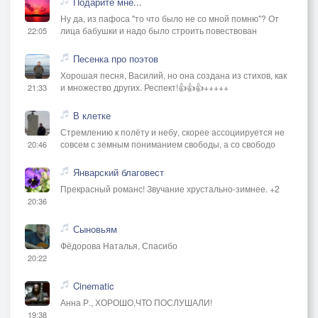
Подарите мне...
Ну да, из пафоса "то что было не со мной помню"? От
лица бабушки и надо было строить повествован
22:05
Песенка про поэтов
Хорошая песня, Василий, но она создана из стихов, как
и множество других. Респект!👍👍👍+++++
21:33
В клетке
Стремлению к полёту и небу, скорее ассоциируется не
совсем с земным пониманием свободы, а со свободо
20:46
Январский благовест
Прекрасный романс! Звучание хрустально-зимнее. +2
20:36
Сыновьям
Фёдорова Наталья, Спасибо
20:22
Cinematic
Анна Р., ХОРОШО,ЧТО ПОСЛУШАЛИ!
19:38