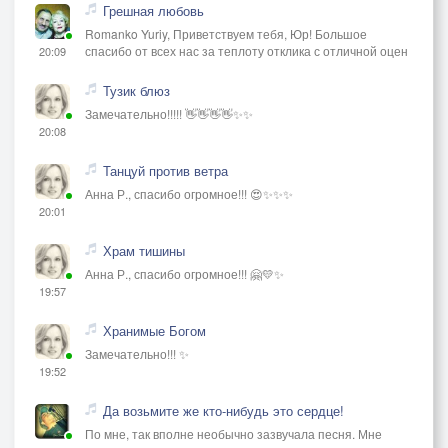
Грешная любовь
Romanko Yuriy, Приветствуем тебя, Юр! Большое
спасибо от всех нас за теплоту отклика с отличной оцен
20:09
Тузик блюз
Замечательно!!!!! 👋👋👋👋✨✨
20:08
Танцуй против ветра
Анна Р., спасибо огромное!!! 😍✨✨✨
20:01
Храм тишины
Анна Р., спасибо огромное!!! 🤗💛✨
19:57
Хранимые Богом
Замечательно!!! ✨
19:52
Да возьмите же кто-нибудь это сердце!
По мне, так вполне необычно зазвучала песня. Мне