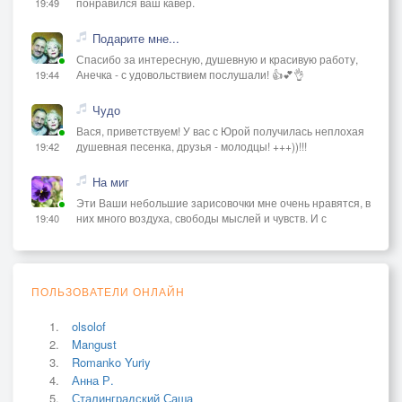
понравился ваш кавер.
19:49
Подарите мне...
Спасибо за интересную, душевную и красивую работу,
Анечка - с удовольствием послушали! 👍💕👌
19:44
Чудо
Вася, приветствуем! У вас с Юрой получилась неплохая
душевная песенка, друзья - молодцы! +++))!!!
19:42
На миг
Эти Ваши небольшие зарисовочки мне очень нравятся, в
них много воздуха, свободы мыслей и чувств. И с
19:40
ПОЛЬЗОВАТЕЛИ ОНЛАЙН
olsolof
Mangust
Romanko Yuriy
Анна Р.
Сталинградский Саша