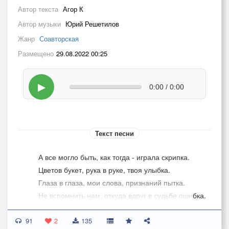
Автор текста
Агор К
Автор музыки
Юрий Решетилов
Жанр
Соавторская
Размещено
29.08.2022 00:25
▶
0:00 / 0:00
Текст песни
А все могло быть, как тогда - играла скрипка.
Цветов букет, рука в руке, твоя улыбка.
Глаза в глаза, мои слова, признаний пытка.
Не вспомнить нам, откуда вдруг в судьбе ошибка.
91
А все могло быть, как в кино – в рассвет картинка.
2
135