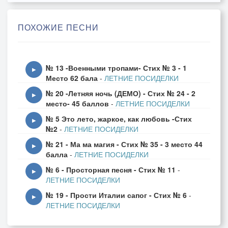
Прохладный бриз, винила диск, до дыр пластинка.
Плечом к плечу, с тобой лечу. Осталась дымка.
ПОХОЖИЕ ПЕСНИ
Не повезло, любовь в залог, разлук морщинка.
А все могло быть, как в стихах - по рифмам
№ 13 -Военными тропами- Стих № 3 - 1
парным.
▶
Место 62 бала
-
ЛЕТНИЕ ПОСИДЕЛКИ
А все могло быть, как в мечтах - огнем янтарным.
№ 20 -Летняя ночь (ДЕМО) - Стих № 24 - 2
Ключ на столе, один билет, вокзал центральный.
▶
место- 45 баллов
-
ЛЕТНИЕ ПОСИДЕЛКИ
Тень летних снов и эхо слов. Штиль идеальный.
№ 5 Это лето, жаркое, как любовь -Стих
▶
№2
-
ЛЕТНИЕ ПОСИДЕЛКИ
№ 21 - Ма ма магия - Стих № 35 - 3 место 44
▶
балла
-
ЛЕТНИЕ ПОСИДЕЛКИ
№ 6 - Просторная песня - Стих № 11
-
▶
ЛЕТНИЕ ПОСИДЕЛКИ
№ 19 - Прости Италии сапог - Стих № 6
-
▶
ЛЕТНИЕ ПОСИДЕЛКИ