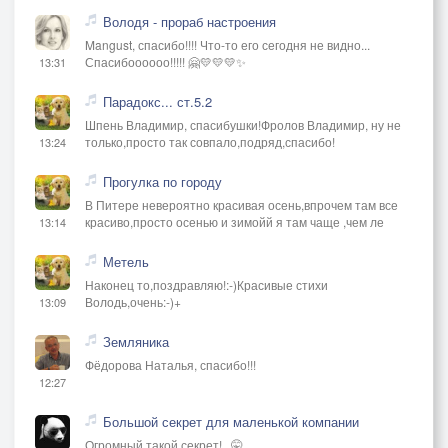
Володя - прораб настроения
Mangust, спасибо!!!! Что-то его сегодня не видно...
Спасибоооооо!!!!! 🤗💛💛💛✨
13:31
Парадокс... ст.5.2
Шпень Владимир, спасибушки!Фролов Владимир, ну не
только,просто так совпало,подряд,спасибо!
13:24
Прогулка по городу
В Питере невероятно красивая осень,впрочем там все
красиво,просто осенью и зимойй я там чаще ,чем ле
13:14
Метель
Наконец то,поздравляю!:-)Красивые стихи
Володь,очень:-)+
13:09
Земляника
Фёдорова Наталья, спасибо!!!
12:27
Большой секрет для маленькой компании
Огромный такой секрет!.. 🤫