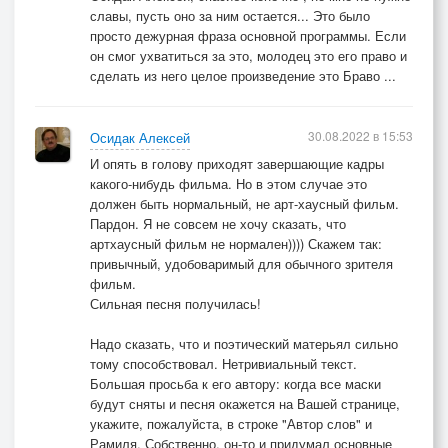
ЧТО-ТО ПРОИСХОДИТ И ВО МНЕ
славы, пусть оно за ним остается... Это было
ВСЁ СИЛЬНЕЕ:
просто дежурная фраза основной программы. Если
он смог ухватиться за это, молодец это его право и
сделать из него целое произведение это Браво ...
ПРИПЕВ.
ЛЮБОВЬ ОТ ТРАВИНКИ И ДО КОМАРА
30.08.2022 в 15:53
Осидак Алексей
ЛА-ЛААА.ЛА-ЛААА.
И опять в голову приходят завершающие кадры
какого-нибудь фильма. Но в этом случае это
ЛЮБОВЬ ОТ ТРАВИНКИ И ДО КОМАРА
должен быть нормальный, не арт-хаусный фильм.
ЛА-ЛААА.ЛА-ЛААА.
Пардон. Я не совсем не хочу сказать, что
ЛЮБОВЬ ОТ ТРАВИНКИ И ДО КОМАРА
артхаусный фильм не нормален)))) Скажем так:
ЛА-ЛААА.ЛА-ЛААА.
привычный, удобоваримый для обычного зрителя
фильм.
ЛЮБОВЬ ОТ ТРАВИНКИ И ДО КОМАРА
Сильная песня получилась!
ЛА-ЛААА.ЛА-ЛААА.
ЛЮБОВЬ ОТ ТРАВИНКИ ИДО КОМАРА
Надо сказать, что и поэтический матерьял сильно
ЛА-ЛААА.ЛА-ЛААА.
тому способствовал. Нетривиальный текст.
Большая просьба к его автору: когда все маски
ЛЮБОВЬ ОТ ТРАВИНКИ ИДО КОМАРА
будут сняты и песня окажется на Вашей странице,
ЛА-ЛААА.И ВРЕМЯ НЕ ИДЁТ.
укажите, пожалуйста, в строке "Автор слов" и
ЛЮБОВЬ ОТ ТРАВИНКИ ИДО КОМАРА
Рамиля. Собственно, он-то и придумал основные