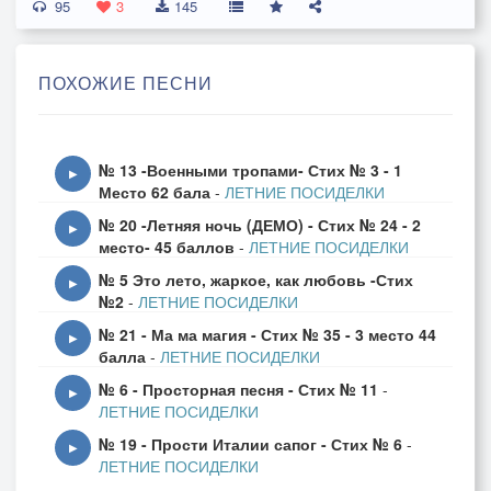
95
ВРЕМЯ В ТВОИХ ЧАСАХ.
3
145
И ЗАМЕРЛО ВСЁ ВОКРУГ.
БЛЕСК ТОЛЬКО В ТВОИХ ГЛАЗАХ.
ПОХОЖИЕ ПЕСНИ
ТЕПЛО ДЛЯ ТВОИХ РУК.
ЧТО-ТО БУДЕТ НА ИСХОДЕ ДНЕЙ.
№ 13 -Военными тропами- Стих № 3 - 1
ЧТО-ТО ПРОИСХОДИТ И СИЛЬНЕЙ.
▶
Место 62 бала
-
ЛЕТНИЕ ПОСИДЕЛКИ
СИЛЬНЕЕ СОЛНЦЕ ЖЖЁТ.
№ 20 -Летняя ночь (ДЕМО) - Стих № 24 - 2
ЧТО-ТО БУДЕТ СЛОВНО КАК ВО СНЕ.
▶
место- 45 баллов
-
ЛЕТНИЕ ПОСИДЕЛКИ
ЧТО-ТО ПРОИСХОДИТ И ВО МНЕ
№ 5 Это лето, жаркое, как любовь -Стих
ВСЁ СИЛЬНЕЕ:
▶
№2
-
ЛЕТНИЕ ПОСИДЕЛКИ
№ 21 - Ма ма магия - Стих № 35 - 3 место 44
ПРИПЕВ.
▶
балла
-
ЛЕТНИЕ ПОСИДЕЛКИ
ЛЮБОВЬ ОТ ТРАВИНКИ И ДО КОМАРА
№ 6 - Просторная песня - Стих № 11
-
ЛА-ЛААА.ЛА-ЛААА.
▶
ЛЕТНИЕ ПОСИДЕЛКИ
ЛЮБОВЬ ОТ ТРАВИНКИ И ДО КОМАРА
№ 19 - Прости Италии сапог - Стих № 6
-
ЛА-ЛААА.ЛА-ЛААА.
▶
ЛЕТНИЕ ПОСИДЕЛКИ
ЛЮБОВЬ ОТ ТРАВИНКИ И ДО КОМАРА