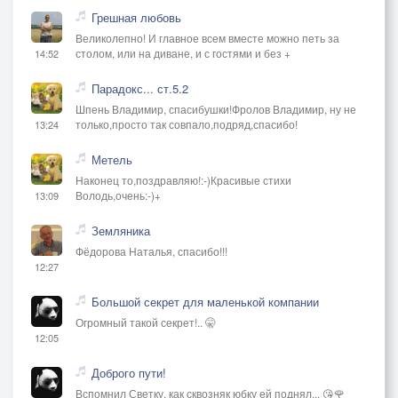
Грешная любовь
Великолепно! И главное всем вместе можно петь за
столом, или на диване, и с гостями и без +
14:52
Парадокс... ст.5.2
Шпень Владимир, спасибушки!Фролов Владимир, ну не
только,просто так совпало,подряд,спасибо!
13:24
Метель
Наконец то,поздравляю!:-)Красивые стихи
Володь,очень:-)+
13:09
Земляника
Фёдорова Наталья, спасибо!!!
12:27
Большой секрет для маленькой компании
Огромный такой секрет!.. 🤫
12:05
Доброго пути!
Вспомнил Светку, как сквозняк юбку ей поднял... 😘🌹