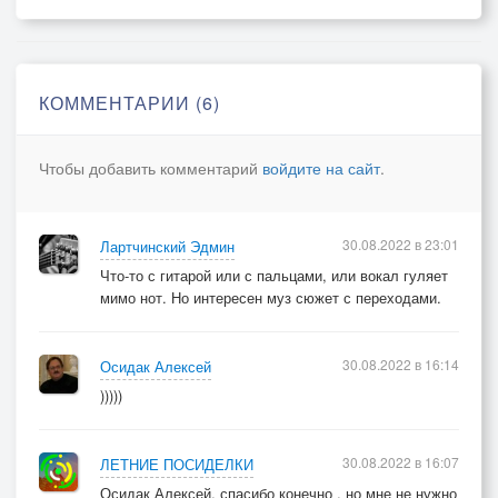
ЛА-ЛААА.ЛА-ЛААА.
ЛЮБОВЬ ОТ ТРАВИНКИ И ДО КОМАРА
ЛА-ЛААА.ЛА-ЛААА.
КОММЕНТАРИИ (6)
2.ВОТ СОН,А ВОТ ЕГО СУТЬ.
РАЗГАДКА ЕГО ВНУТРИ.
Чтобы добавить комментарий
войдите на сайт
.
И СОН ОЗАРЯЕТ ТВОЙ ПУТЬ.
ГЛАЗАМИ СВОИМИ СМОТРИ.
30.08.2022 в 23:01
Лартчинский Эдмин
ВОКРУГ ТЕБЯ ШАР.
Что-то с гитарой или с пальцами, или вокал гуляет
НЕ МОЛОД И НЕ СТАР.
мимо нот. Но интересен муз сюжет с переходами.
БЫСТРЕЕ ШТОРКИ В СТОРОНУ.
БЕГИ БЫСТРЕЙ НА СТАРТ.
30.08.2022 в 16:14
Осидак Алексей
)))))
ЧТО-ТО БУДЕТ НА ИСХОДЕ ДНЕЙ.
ЧТО-ТО ПРОИСХОДИТ И СИЛЬНЕЙ.
СИЛЬНЕЕ СОЛНЦЕ ЖЖЁТ.
30.08.2022 в 16:07
ЛЕТНИЕ ПОСИДЕЛКИ
ЧТО-ТО БУДЕТ СЛОВНО КАК ВО СНЕ.
Осидак Алексей, спасибо конечно , но мне не нужно