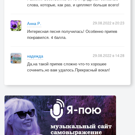
ЛА-ЛААА.ЛА-ЛААА.
слова, которые, как раз, и цепляют больше всего!
ЛЮБОВЬ ОТ ТРАВИНКИ ИДО КОМАРА
ЛА-ЛААА.СИЛЬНЕЕ СОЛЦЕ ЖЖЁТ.
29.08.2022 в 20:23
Анна Р.
Интересная песня получилась! Особенно припев
понравился. 4 балла.
29.08.2022 в 14:28
надежда
Да,на такой припев сложно что-то хорошее
сочинить,но вам удалось.Прекрасный вокал!