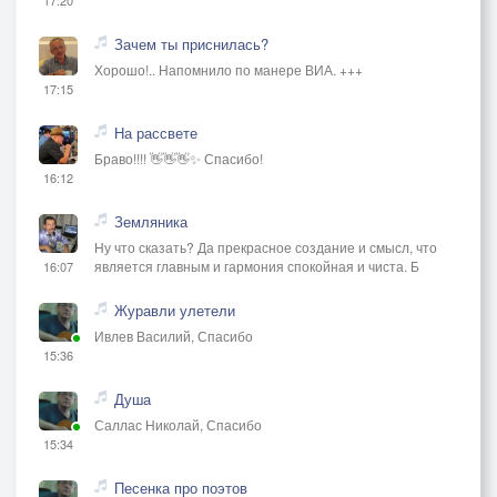
Зачем ты приснилась?
Хорошо!.. Напомнило по манере ВИА. +++
17:15
На рассвете
Браво!!!! 👋👋👋✨ Спасибо!
16:12
Земляника
Ну что сказать? Да прекрасное создание и смысл, что
является главным и гармония спокойная и чиста. Б
16:07
Журавли улетели
Ивлев Василий, Спасибо
15:36
Душа
Саллас Николай, Спасибо
15:34
Песенка про поэтов