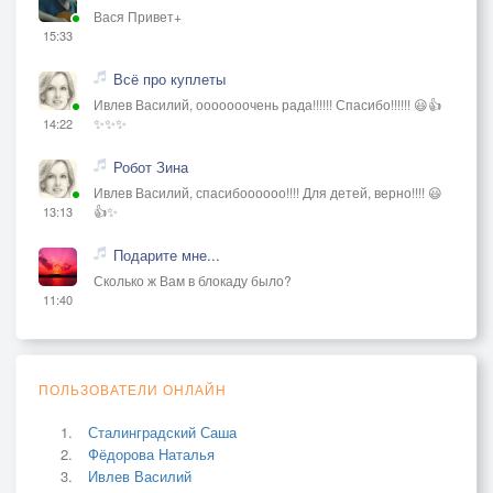
Вася Привет+
15:33
Всё про куплеты
Ивлев Василий, ооооооочень рада!!!!!! Спасибо!!!!!! 😃👍
✨✨✨
14:22
Робот Зина
Ивлев Василий, спасибоооооо!!!! Для детей, верно!!!! 😃
👍✨
13:13
Подарите мне...
Сколько ж Вам в блокаду было?
11:40
ПОЛЬЗОВАТЕЛИ ОНЛАЙН
Сталинградский Саша
Фёдорова Наталья
Ивлев Василий