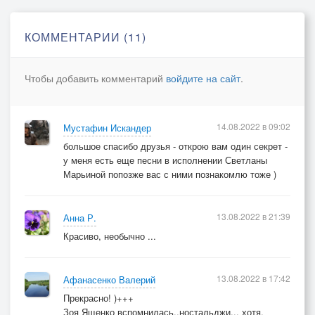
Та что навсегда
Не разлучит нас с тобой уже ни что
КОММЕНТАРИИ (11)
Ни что ни что
Не разлучит нас с тобой уже
Чтобы добавить комментарий
войдите на сайт
.
14.08.2022 в 09:02
Мустафин Искандер
большое спасибо друзья - открою вам один секрет -
у меня есть еще песни в исполнении Светланы
Марьиной попозже вас с ними познакомлю тоже )
13.08.2022 в 21:39
Анна Р.
Красиво, необычно ...
13.08.2022 в 17:42
Афанасенко Валерий
Прекрасно! )+++
Зоя Ященко вспомнилась..ностальджи.., хотя,