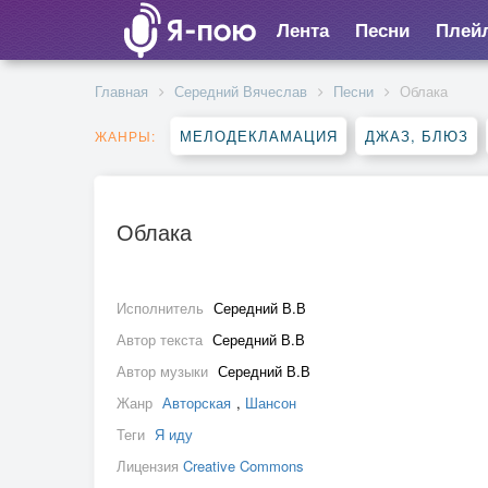
Лента
Песни
Плей
Главная
Середний Вячеслав
Песни
Облака
МЕЛОДЕКЛАМАЦИЯ
ДЖАЗ, БЛЮЗ
ЖАНРЫ:
Облака
Исполнитель
Середний В.В
Автор текста
Середний В.В
Автор музыки
Середний В.В
Жанр
Авторская
,
Шансон
Теги
Я иду
Лицензия
Creative Commons