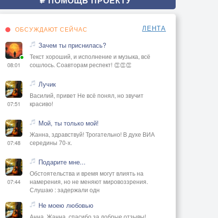
ПОМОЩЬ ПРОЕКТУ
ЛЕНТА
ОБСУЖДАЮТ СЕЙЧАС
Зачем ты приснилась?
Текст хороший, и исполнение и музыка, всё
сошлось. Соавторам респект! 👏👏👏
08:01
Лучик
Василий, привет Не всё понял, но звучит
красиво!
07:51
Мой, ты только мой!
Жанна, здравствуй! Трогательно! В духе ВИА
середины 70-х.
07:48
Подарите мне...
Обстоятельства и время могут влиять на
намерения, но не меняют мировоззрения.
07:44
Слушаю : задержали одн
Не моею любовью
Анна, Жанна, спасибо за добрые отзывы!