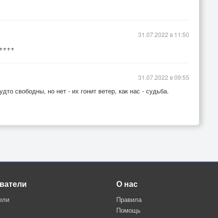
31.07.2022 в 11:50
+++++
31.07.2022 в 09:55
дто свободны, но нет - их гонит ветер, как нас - судьба.
ватели
О нас
ели
Правила
Помощь