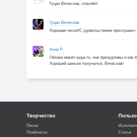
Гуцан Вячеслав, спасибо!
Гуцан Вячеслав
Хорошая песня!С удовольствием прослушал
Анна Р.
Облака манят куда-то, они причудливы и как бу
Хороший шансон получился, Вячеслав!
Творчество
Пользо
Песни
Исполнит
Плейлисты
Статьи