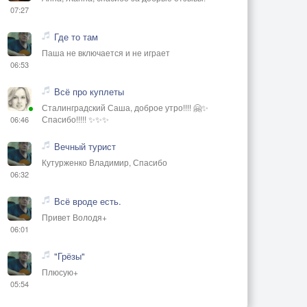
07:27
Где то там
Паша не включается и не играет
06:53
Всё про куплеты
Сталинградский Саша, доброе утро!!!! 🤗✨
Спасибо!!!!! ✨✨✨
06:46
Вечный турист
Кутурженко Владимир, Спасибо
06:32
Всё вроде есть.
Привет Володя+
06:01
"Грёзы"
Плюсую+
05:54