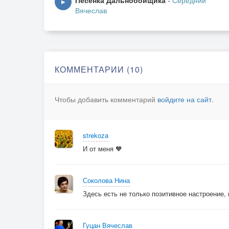
Песенка Дальнобойщика
-
Середний
▶
Вячеслав
КОММЕНТАРИИ (10)
Чтобы добавить комментарий
войдите на сайт
.
strekoza
И от меня 🧡
Соколова Нина
Здесь есть не только позитивное настроение,
Гуцан Вячеслав