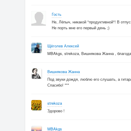
Гость
Не, Лёпыч, никакой "продуктивной"! В отпус
Не порть мне его первый день ;)
Щёголев Алексей
MBAkgs, strekoza, Вишнякова Жанна , благод
Вишнякова Жанна
Под звуки дождя, люблю его слушать, а гита
Спасибо! ***
strekoza
Здорово !
MBAkgs