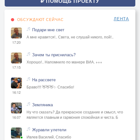
ПОМОЩЬ ПРОЕКТУ
ЛЕНТА
ОБСУЖДАЮТ СЕЙЧАС
Подари мне свет
А мне нравится!.. Света, не слушай никого, пой!..
17:20
Зачем ты приснилась?
Хорошо!.. Напомнило по манере ВИА. +++
17:15
На рассвете
Браво!!!! 👋👋👋✨ Спасибо!
16:12
Земляника
Ну что сказать? Да прекрасное создание и смысл, что
является главным и гармония спокойная и чиста. Б
16:07
Журавли улетели
Ивлев Василий, Спасибо