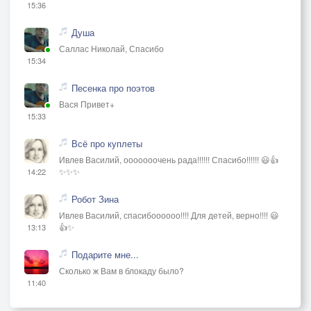
15:36
Душа
Саллас Николай, Спасибо
15:34
Песенка про поэтов
Вася Привет+
15:33
Всё про куплеты
Ивлев Василий, ооооооочень рада!!!!!! Спасибо!!!!!! 😃👍
✨✨✨
14:22
Робот Зина
Ивлев Василий, спасибоооооо!!!! Для детей, верно!!!! 😃
👍✨
13:13
Подарите мне...
Сколько ж Вам в блокаду было?
11:40