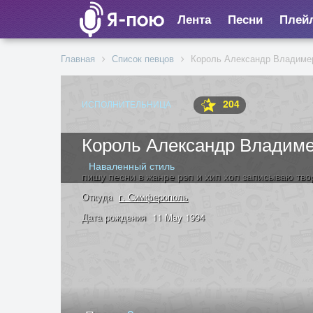
Лента
Песни
Плей
Главная
Список певцов
Король Александр Владиме
204
ИСПОЛНИТЕЛЬНИЦА
Король Александр Владим
Наваленный стиль
пишу песни в жанре рэп и хип хоп записываю тво
Откуда
г. Симферополь
Дата рождения
11 May 1994