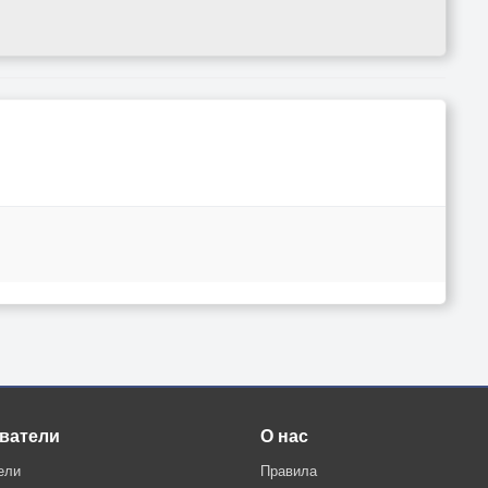
ватели
О нас
ели
Правила