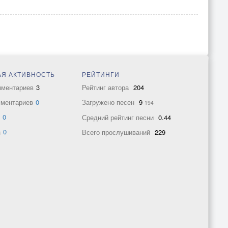
Я АКТИВНОСТЬ
РЕЙТИНГИ
мментариев
3
Рейтинг автора
204
мментариев
0
Загружено песен
9
194
в
0
Средний рейтинг песни
0.44
а
0
Всего прослушиваний
229