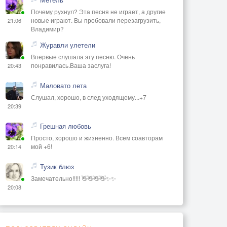
Почему рухнул? Эта песня не играет, а другие
новые играют. Вы пробовали перезагрузить,
21:06
Владимир?
Журавли улетели
Впервые слушала эту песню. Очень
понравилась.Ваша заслуга!
20:43
Маловато лета
Слушал, хорошо, в след уходящему...+7
20:39
Грешная любовь
Просто, хорошо и жизненно. Всем соавторам
мой +6!
20:14
Тузик блюз
Замечательно!!!!! 👋👋👋👋✨✨
20:08