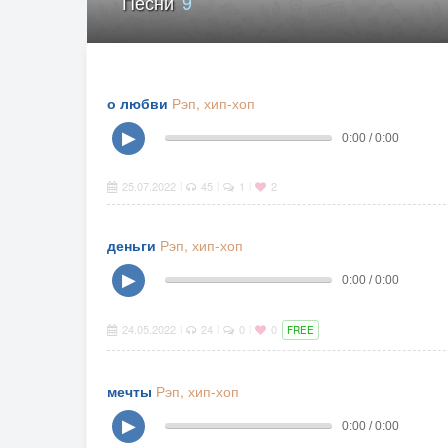
Песни
9
о любви
Рэп, хип-хоп
▶
0:00 / 0:00
25.07.2022
45
1
2
|
|
|
деньги
Рэп, хип-хоп
▶
0:00 / 0:00
24.05.2022
24
0
0
|
|
|
FREE
мечты
Рэп, хип-хоп
▶
0:00 / 0:00