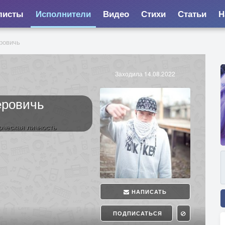
листы
Исполнители
Видео
Стихи
Статьи
Н
ровичь
Заходила 14.08.2022
еровичь
рческая личность
НАПИСАТЬ
ПОДПИСАТЬСЯ