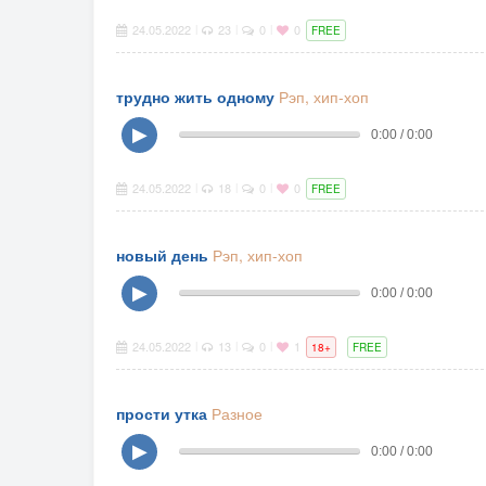
24.05.2022
23
0
0
|
|
|
FREE
трудно жить одному
Рэп, хип-хоп
▶
0:00 / 0:00
24.05.2022
18
0
0
|
|
|
FREE
новый день
Рэп, хип-хоп
▶
0:00 / 0:00
24.05.2022
13
0
1
|
|
|
18+
FREE
прости утка
Разное
▶
0:00 / 0:00