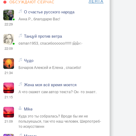
ЛЕНТА
ОБСУЖДАЮТ СЕЙЧАС
О счастье русского народа
Анна Р., благодарю Вас!
22:29
Танцуй против ветра
osman1953, спасибоооооо!!!!!!! 🤗👍✨
22:09
Чудо
Бочаров Алексей и Елена , спасибо!
21:34
Жена моя всё время моется
А что скажет сам автор текста? Он -то знает.
21:15
Mike
Куда это ты собралась? Вроде бы ии не
пользуешься, так что наш человек. Ширпотреб-
21:09
то искусственн
Метель