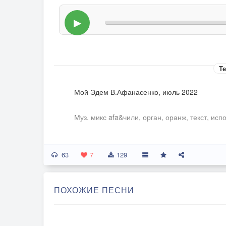
▶
Те
Мой Эдем В.Афанасенко, июль 2022
Муз. микс afa&чили, орган, оранж, текст, испо
В романе «Эдем», 1959 г., Станислав Лем о
63
прекрасную издали планету, названную кос
7
129
Эдемом, но потерпев крушение, находят на 
поработившую собственное население с по
ПОХОЖИЕ ПЕСНИ
тотального контроля над информационными 
Я плавал даже в ледяной Воркуте,