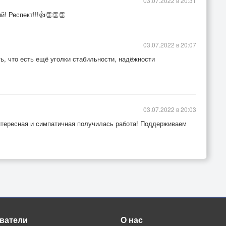
03.07.2022 в 20:31
! Респект!!!👍👏👏👏
03.07.2022 в 20:07
ть, что есть ещё уголки стабильности, надёжности
03.07.2022 в 20:03
нтересная и симпатичная получилась работа! Поддерживаем
ватели
О нас