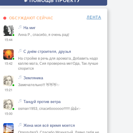
ПОМОЩЬ ПРОЕКТУ
ЛЕНТА
ОБСУЖДАЮТ СЕЙЧАС
На миг
Анна Р., спасибо, я очень рад!
15:44
С днём строителя, друзья
На стройке в речь для аромата, Добавить надо
каплю мата, Сия проверена метОда, Так лучше
15:42
спорится
Земляника
Замечательно!!! 👋👋👋✨
15:21
Танцуй против ветра
osman1953, спасибоооооо!!!!!!! 🤗👍✨
15:00
Жена моя всё время моется
OrangutanG, Спасибо Мохнатый. Давно тебя не