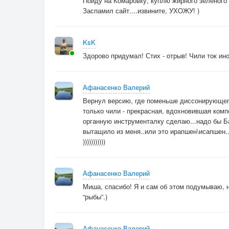
Пойду на Комаровку, куплю жирного зелёного л
Хочется пить – пей , эй,
Заспамил сайт....извините, УХОЖУ! )
журчи ручей!
Эй, припомни ушедших друзей.
KsK
Кривая еще не пришла, так смелей,
Здорово придумал! Стих - отрыв! Чили ток ин
Я не вижу ее сигнальных огней.
До фени заботы о крокодилах,
Это ж ущербно, не о них слезы лью.
Афанасенко Валерий
Предки знали смыслы, любили пиво,
Вернул версию, где поменьше диссонирующего 
Не последний и я, тоже пиво пью.
только чили - прекрасная, вдохновившая компо
Не-е , ну посмотри – как я пью пиво,
органную инструменталку сделаю...надо бы Б
вытащило из меня..или это ирапшен\исапшен..
И как же хорош янтарный лещ,
)))))))))))
Забудь свои глупости о крокодилах,
Раздуй уголья душевных кострищ.
Афанасенко Валерий
Миша, спасибо! Я и сам об этом подумываю, н
“рыбы”.)
Афанасенко Валерий