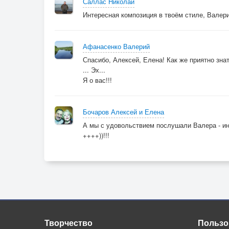
Саллас Николай
Интересная композиция в твоём стиле, Валерий
Афанасенко Валерий
Спасибо, Алексей, Елена! Как же приятно зна
... Эх...
Я о вас!!!
Бочаров Алексей и Елена
А мы с удовольствием послушали Валера - и
++++))!!!
Творчество
Пользо