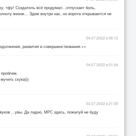
тфу, тфу! Создатель всё продумал…отпускает боль,
лноту жизни… Эдем внутри нас, но ворота открываются не
04.07.2022 в 06:12
одолжения, развития и совершенствования.++
04.07.2022 в 01:54
т проблем,
мучить скука)))
03.07.2022 в 21:35
вуков ...увы. Да ладно, МРС здесь, пожалуй не буду