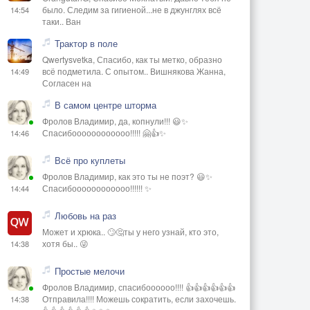
было. Следим за гигиеной...не в джунглях всё
14:54
таки.. Ван
Трактор в поле
Qwertysvetka, Спасибо, как ты метко, образно
всё подметила. С опытом.. Вишнякова Жанна,
14:49
Согласен на
В самом центре шторма
Фролов Владимир, да, копнули!!! 😃✨
Спасибоооооооооооо!!!!! 🤗👍✨
14:46
Всё про куплеты
Фролов Владимир, как это ты не поэт? 😃✨
Спасибоооооооооооо!!!!!! ✨
14:44
Любовь на раз
Может и хрюка.. 🙄🤔ты у него узнай, кто это,
хотя бы.. 😜
14:38
Простые мелочи
Фролов Владимир, спасибоооооо!!!! 👍👍👍👍👍👍
Отправила!!!! Можешь сократить, если захочешь.
14:38