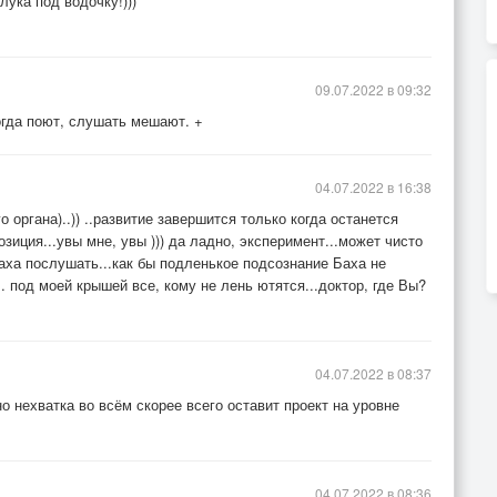
ука под водочку!)))
09.07.2022 в 09:32
огда поют, слушать мешают. +
04.07.2022 в 16:38
органа)..)) ..развитие завершится только когда останется
зиция...увы мне, увы ))) да ладно, эксперимент...может чисто
аха послушать...как бы подленькое подсознание Баха не
. под моей крышей все, кому не лень ютятся...доктор, где Вы?
04.07.2022 в 08:37
о нехватка во всём скорее всего оставит проект на уровне
04.07.2022 в 08:36