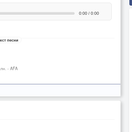
0:00 / 0:00
кст песни
лн. - AFA
писывает
монавтами
ней цивилизацию,
мощью
потоками.