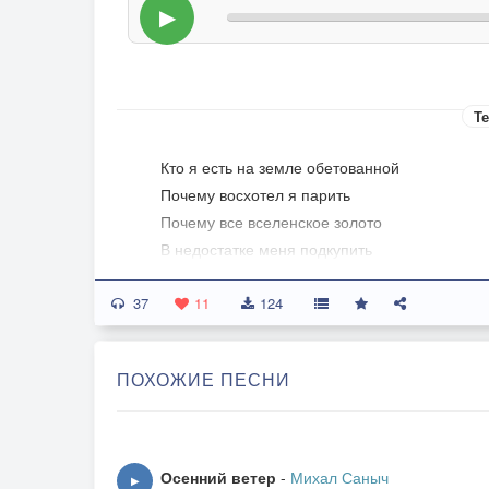
▶
Те
Кто я есть на земле обетованной
Почему восхотел я парить
Почему все вселенское золото
В недостатке меня подкупить
37
Почему отвергая величие
11
124
Отключив общестадный инстинкт
Я из зол всевозможных отличий
ПОХОЖИЕ ПЕСНИ
Выбрал черный как ночь антрацит
Я не смог бы всем хором престыженный
Возвернуться в спокойствие стен
Осенний ветер
-
Михал Саныч
▶