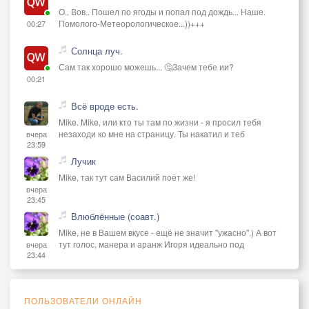
О.. Вов.. Пошел по ягоды и попал под дождь... Наше.
Помолого-Метеорологическое...))+++
00:27
Солнца луч.
Сам так хорошо можешь... 🤔Зачем тебе ии?
00:21
Всё вроде есть.
Mike. Mike, или кто ты там по жизни - я просил тебя
незаходи ко мне на страницу. Ты накатил и теб
вчера
23:59
Лучик
Mike, так тут сам Василий поёт же!
вчера
23:45
Влюблённые (соавт.)
Mike, не в Вашем вкусе - ещё не значит "ужасно".) А вот
тут голос, манера и аранж Игоря идеально под
вчера
23:44
ПОЛЬЗОВАТЕЛИ ОНЛАЙН