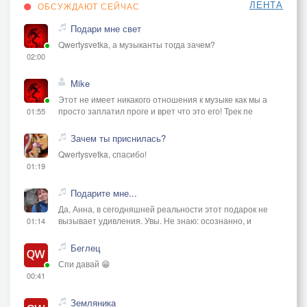
ЛЕНТА
ОБСУЖДАЮТ СЕЙЧАС
Подари мне свет
Qwertysvetka, а музыканты тогда зачем?
02:00
Mike
Этот не имеет никакого отношения к музыке как мы а
просто заплатил проге и врет что это его! Трек пе
01:55
Зачем ты приснилась?
Qwertysvetka, спасибо!
01:19
Подарите мне...
Да, Анна, в сегодняшней реальности этот подарок не
вызывает удивления. Увы. Не знаю: осознанно, и
01:14
Беглец
Спи давай 😁
00:41
Земляника