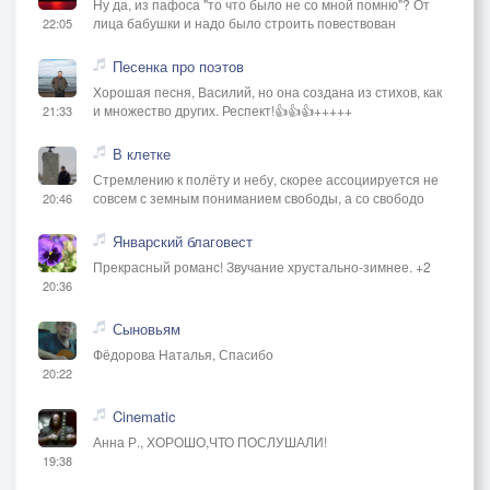
Ну да, из пафоса "то что было не со мной помню"? От
лица бабушки и надо было строить повествован
22:05
Песенка про поэтов
Хорошая песня, Василий, но она создана из стихов, как
и множество других. Респект!👍👍👍+++++
21:33
В клетке
Стремлению к полёту и небу, скорее ассоциируется не
совсем с земным пониманием свободы, а со свободо
20:46
Январский благовест
Прекрасный романс! Звучание хрустально-зимнее. +2
20:36
Сыновьям
Фёдорова Наталья, Спасибо
20:22
Cinematic
Анна Р., ХОРОШО,ЧТО ПОСЛУШАЛИ!
19:38