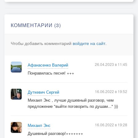
дела?"
Голос.
Я твой голос не забываю.
КОММЕНТАРИИ (3)
Разложив на просторах нотных серенаду добра и
зла.
Чтобы добавить комментарий
войдите на сайт
.
26.04.2023 в 11:45
Афанасенко Валерий
Понравилась песня! +++
16.06.2022 в 19:52
Дуткевич Сергей
Михаил Энс , лучше душевный разговор, чем
предложение "выйти поговорить по душам..." )))
16.06.2022 в 19:28
Михаил Энс
Душевный разговор!+++++++