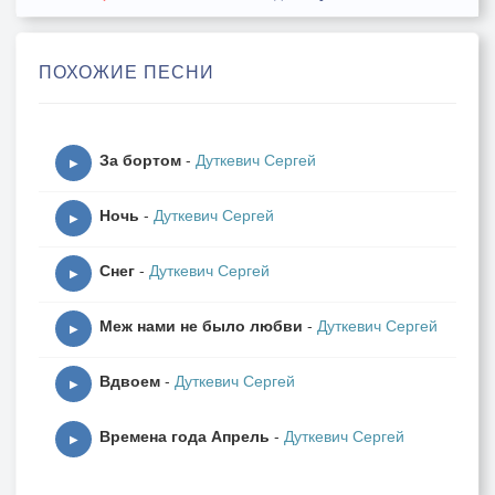
вослед: "Постой!"
Нежность.
ПОХОЖИЕ ПЕСНИ
Это знаешь порой не просто.
Город смотрит в пустые окна, наслаждается
пустотой.
За бортом
-
Дуткевич Сергей
▶
Ветер.
Ночь
-
Дуткевич Сергей
Он сегодня охрипший, зябкий,
▶
В моём мире десятки станций, в твоей жизни
Снег
-
Дуткевич Сергей
десятки снов.
▶
Слёзы.
Меж нами не было любви
-
Дуткевич Сергей
Нам с тобой тяжело расстаться.
▶
Мы ещё не сожгли в печали ослепительную
Вдвоем
-
Дуткевич Сергей
любовь.
▶
Времена года Апрель
-
Дуткевич Сергей
Память.
▶
Параллельная, внеземная…
СМС прилетит однажды. Пару строчек: "Ну, как