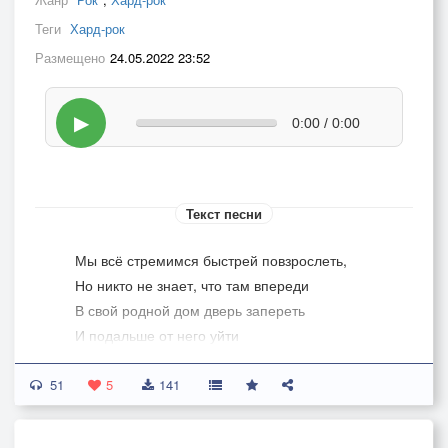
Теги
Хард-рок
Размещено
24.05.2022 23:52
▶
0:00 / 0:00
Текст песни
Мы всё стремимся быстрей повзрослеть,
Но никто не знает, что там впереди
В свой родной дом дверь запереть
И подальше от него уйти
51
Свет погаснет в родном окне,
5
141
Но загорится у тебя в глазах
И ты утонешь в солнечном дне,