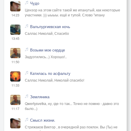
Чудо
Цензор на этом сайте такой же ипанутый, как некоторые
участники. ))) ыыыы. ещё и тупой. Слово "ипану
14:23
Вальпургиевская ночь
Саллас Николай, Спасибо
13:45
Возьми мое сердце
Задуэтились...) Хорошо!..
11:50
Катилась по асфальту
Саллас Николай, Николай спасибо!
11:33
Земляника
Qwertysvetka, ну, где-то так... Точно не помню - давно это
было...)
11:17
Смысл жизни.
Стрижаков Виктор , в очередной раз поклон. Вы (Ты) не