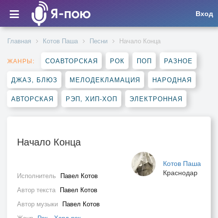
Вход
Главная
Котов Паша
Песни
Начало Конца
СОАВТОРСКАЯ
РОК
ПОП
РАЗНОЕ
ЖАНРЫ:
ДЖАЗ, БЛЮЗ
МЕЛОДЕКЛАМАЦИЯ
НАРОДНАЯ
АВТОРСКАЯ
РЭП, ХИП-ХОП
ЭЛЕКТРОННАЯ
Начало Конца
Котов Паша
Краснодар
Исполнитель
Павел Котов
Автор текста
Павел Котов
Автор музыки
Павел Котов
Жанр
Рок
,
Хард-рок