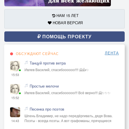
НАМ 15 ЛЕТ
НОВАЯ ВЕРСИЯ
ПОМОЩЬ ПРОЕКТУ
ЛЕНТА
ОБСУЖДАЮТ СЕЙЧАС
Танцуй против ветра
Ивлев Василий, спасибоооооо!!!! 🤗👍✨
15:53
Простые мелочи
Ивлев Василий, спасибоооооо!!! Всё верно!!! 🤗✨✨✨
15:52
Песенка про поэтов
Шпень Владимир, не надо передёргивать, дядя Вова.
Поэты - всегда поэты. А вот графоманы, прячущиеся
14:43