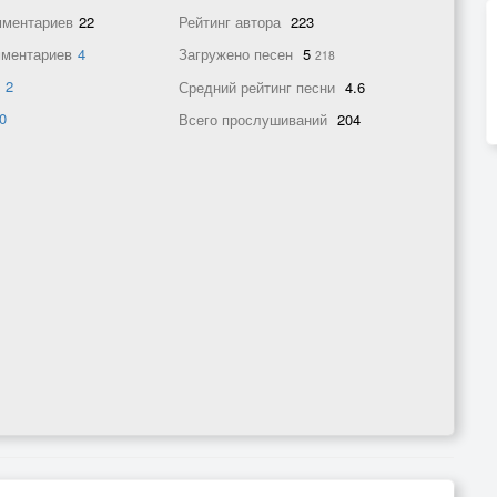
мментариев
22
Рейтинг автора
223
мментариев
4
Загружено песен
5
218
в
2
Средний рейтинг песни
4.6
0
Всего прослушиваний
204