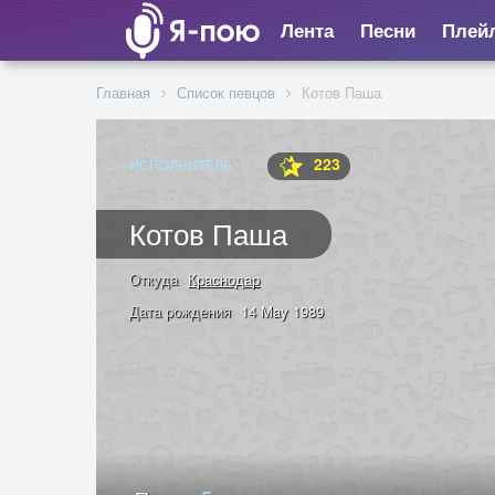
Лента
Песни
Плей
Главная
Список певцов
Котов Паша
223
ИСПОЛНИТЕЛЬ
Котов Паша
Откуда
Краснодар
Дата рождения
14 May 1989