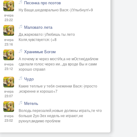
Песенка про поэтов
Ну Ваще,шедеврально Вася:-)!Улыбнул!+9
вчера
23:22
Маловато лета
Да,жарковато:-)Любишь ты лето
Коля,чувствуется:-)+8
вчера
23:16
Хранимые Богом
А почему ж через мостИк,а не мОстик)даблом
сделали голос через ии...да вроде Вы и сами
вчера
23:12
хорошо справл
Чудо
Какие теплые у тебя снежинки Вася:-)просто
,искренне и хорошо+7
вчера
23:07
Метель
Володь перезалей,новые должны играть,те что
больше 2ух-3ех недель не играют,не
вчера
23:02
рухнул,видимо проблем