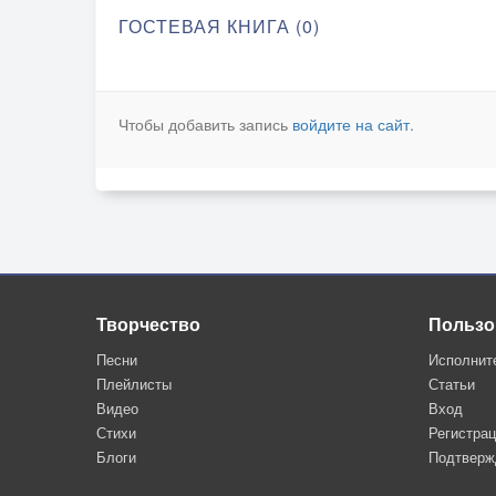
ГОСТЕВАЯ КНИГА (0)
Чтобы добавить запись
войдите на сайт
.
Творчество
Пользо
Песни
Исполнит
Плейлисты
Статьи
Видео
Вход
Стихи
Регистра
Блоги
Подтверж