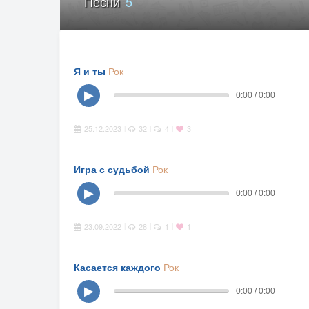
Песни
5
Я и ты
Рок
▶
0:00 / 0:00
25.12.2023
32
4
3
|
|
|
Игра с судьбой
Рок
▶
0:00 / 0:00
23.09.2022
28
1
1
|
|
|
Касается каждого
Рок
▶
0:00 / 0:00