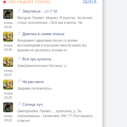
ЛЕНТА
ОБСУЖДАЮТ СЕЙЧАС
Закулисье ...ст.7.12
Mangust. Привет, Мария). Я коротко. За песню,
стихи, исполнение + Всё как в жизни. Ум
вчера
23:42
Девочка в синем платье
Фундамент-дворовая песня со всеми
вытекающими в хорошем смысле,какие бы
вчера
23:36
аранжи не делались основа ос
Всё про куплеты
ХаваЗажигательно Наташа:-)+
вчера
23:27
На рассвете
Задумка получилась+
вчера
23:25
Солнца луч.
Qwertysvetka. Привет, ,, хулиганка,,)). Ты
спрашиваешь - зачем мне, ИИ..?? Постараюсь
вчера
23:22
ответит