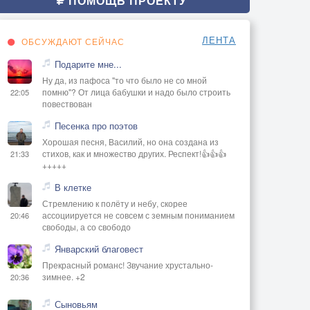
ПОМОЩЬ ПРОЕКТУ
ЛЕНТА
ОБСУЖДАЮТ СЕЙЧАС
Подарите мне...
Ну да, из пафоса "то что было не со мной
помню"? От лица бабушки и надо было строить
22:05
повествован
Песенка про поэтов
Хорошая песня, Василий, но она создана из
стихов, как и множество других. Респект!👍👍👍
21:33
+++++
В клетке
Стремлению к полёту и небу, скорее
ассоциируется не совсем с земным пониманием
20:46
свободы, а со свободо
Январский благовест
Прекрасный романс! Звучание хрустально-
зимнее. +2
20:36
Сыновьям