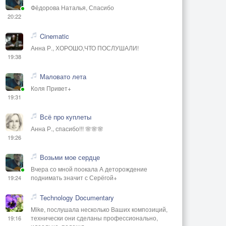
Фёдорова Наталья, Спасибо
20:22
Cinematic
Анна Р., ХОРОШО,ЧТО ПОСЛУШАЛИ!
19:38
Маловато лета
Коля Привет+
19:31
Всё про куплеты
Анна Р., спасибо!!! 🌸🌸🌸
19:26
Возьми мое сердце
Вчера со мной поокала А деторождение
поднимать значит с Серёгой+
19:24
Technology Documentary
Mike, послушала несколько Ваших композиций,
технически они сделаны профессионально,
19:16