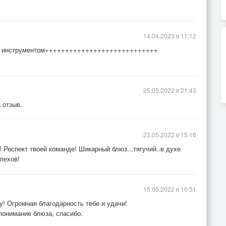
14.04.2023 в 11:12
ния инструментом++++++++++++++++++++++++++++
25.05.2022 в 21:43
 отзыв.
23.05.2022 в 15:16
 Респект твоей команде! Шикарный блюз...тягучий..в духе
пехов!
15.05.2022 в 10:51
у! Огромная благодарность тебе и удачи!
 понимание блюза, спасибо.