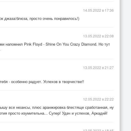
14.05.2022 в 17:36
к джаза/блюза, просто очень понравилось!)
13.05.2022 в 22:08
и напомнил Pink Floyd - Shine On You Crazy Diamond. Но тут
+
13.05.2022 в 21:27
тебя - особенно радует. Успехов в творчестве!!
12.05.2022 в 22:22
лышу все нюансы, плюс аранжировка блестяще сработанная, ну
ртия просто изумительна... Супер! Удач и успехов, Аркадий!
12.05.2022 в 18:45