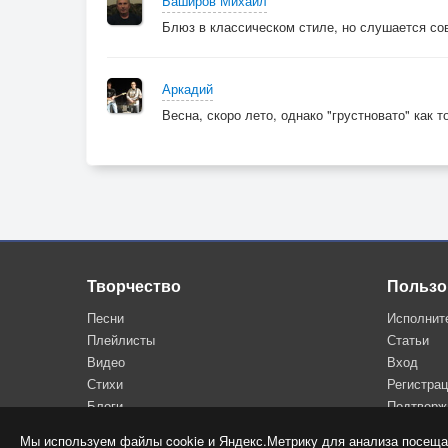
Баширов Михаил
Блюз в классическом стиле, но слушается со
Аркадий
Весна, скоро лето, однако "грустновато" как то
Творчество
Пользо
Песни
Исполнит
Плейлисты
Статьи
Видео
Вход
Стихи
Регистра
Блоги
Подтверж
Мы используем файлы cookie и Яндекс.Метрику для анализа посеща