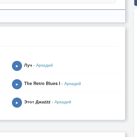
Луч
-
Аркадий
▶
The Retro Blues I
-
Аркадий
▶
Этот Джаzzz
-
Аркадий
▶