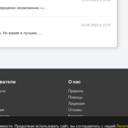
вершенно незаезженно.++
12.05.2022 в 13:10
. Но верим в лучшее.....
ватели
О нас
ели
Правила
Помощь
Лицензия
ция
Отзывы
дение
Контакты
Политика конфиденциальности
емости. Продолжая использовать сайт, вы соглашаетесь с нашей
Полит