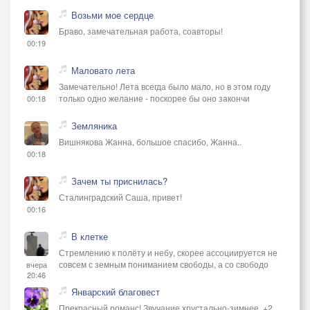
Возьми мое сердце
Браво, замечательная работа, соавторы!
00:19
Маловато лета
Замечательно! Лета всегда было мало, но в этом году
только одно желание - поскорее бы оно закончи
00:18
Земляника
Вишнякова Жанна, большое спасибо, Жанна..
00:18
Зачем ты приснилась?
Сталинградский Саша, привет!
00:16
В клетке
Стремлению к полёту и небу, скорее ассоциируется не
совсем с земным пониманием свободы, а со свободо
вчера
20:46
Январский благовест
Прекрасный романс! Звучание хрустально-зимнее. +2