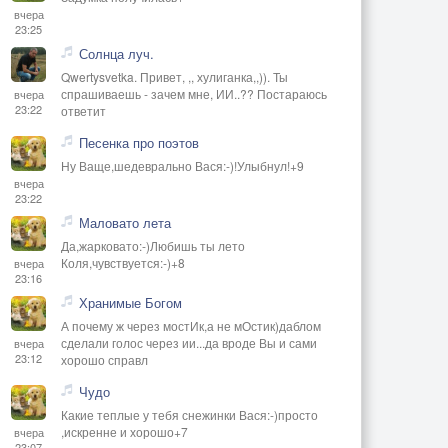
вчера
23:25
Солнца луч.
Qwertysvetka. Привет, ,, хулиганка,,)). Ты
спрашиваешь - зачем мне, ИИ..?? Постараюсь
вчера
23:22
ответит
Песенка про поэтов
Ну Ваще,шедеврально Вася:-)!Улыбнул!+9
вчера
23:22
Маловато лета
Да,жарковато:-)Любишь ты лето
Коля,чувствуется:-)+8
вчера
23:16
Хранимые Богом
А почему ж через мостИк,а не мОстик)даблом
сделали голос через ии...да вроде Вы и сами
вчера
23:12
хорошо справл
Чудо
Какие теплые у тебя снежинки Вася:-)просто
,искренне и хорошо+7
вчера
23:07