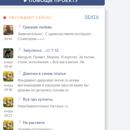
ПОМОЩЬ ПРОЕКТУ
ЛЕНТА
ОБСУЖДАЮТ СЕЙЧАС
Грешная любовь
Замечательно!.. С удовольствием послушал...
Соавторам +++!
00:45
Закулисье ...ст.7.12
Mangust. Привет, Мария). Я коротко. За песню,
стихи, исполнение + Всё как в жизни. Ум
вчера
23:42
Девочка в синем платье
Фундамент-дворовая песня со всеми
вытекающими в хорошем смысле,какие бы
вчера
23:36
аранжи не делались основа ос
Всё про куплеты
ХаваЗажигательно Наташа:-)+
вчера
23:27
На рассвете
Задумка получилась+