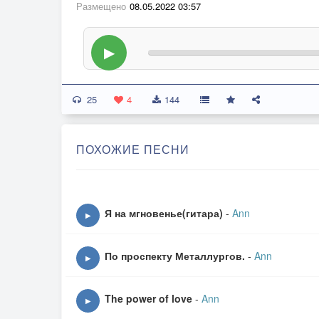
Размещено
08.05.2022 03:57
▶
25
4
144
ПОХОЖИЕ ПЕСНИ
Я на мгновенье(гитара)
-
Ann
▶
По проспекту Металлургов.
-
Ann
▶
The power of love
-
Ann
▶