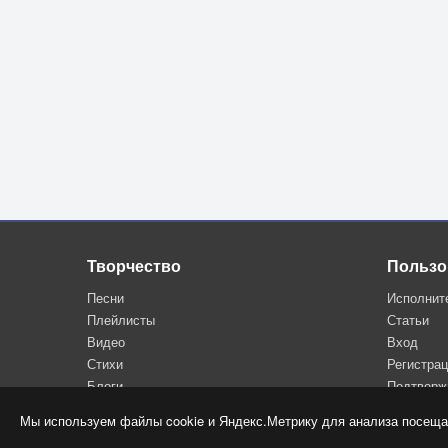
Творчество
Пользо
Песни
Исполнит
Плейлисты
Статьи
Видео
Вход
Стихи
Регистра
Блоги
Подтверж
Мы используем файлы cookie и Яндекс.Метрику для анализа посеща