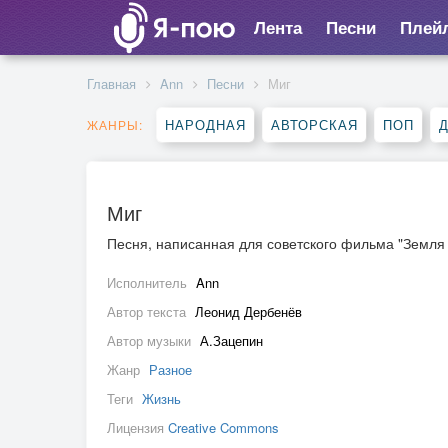
Лента
Песни
Плей
Главная
Ann
Песни
Миг
НАРОДНАЯ
АВТОРСКАЯ
ПОП
ЖАНРЫ:
Миг
Песня, написанная для советского фильма "Земля
Исполнитель
Ann
Автор текста
Леонид Дербенёв
Автор музыки
А.Зацепин
Жанр
Разное
Теги
Жизнь
Лицензия
Creative Commons