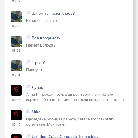
06:32
Зачем ты приснилась?
Владлена Привет+
06:06
Всё вроде есть.
Привет Володя+
06:01
"Грёзы"
Плюсую+
05:54
Лучик
Анна Р., заходи послушай мои треки ,пока только
верхние 10 треков примерно , если интересно завтра в
03:47
Mike
Проведена большая работа, завтра восстановлю
остальные! Мои треки!
03:45
Uplifting Digital Corporate Technology