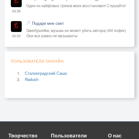
Один из кайфовых треков моих восстановил! Слушайте!
03:39
Подари мне свет
Qwertysvetka, музыка не может убить автора) ИИ пофиг)
Они все равно не музыканты
02:33
ПОЛЬЗОВАТЕЛИ ОНЛАЙН
Сталинградский Саша
Radush
Творчество
Пользователи
О нас