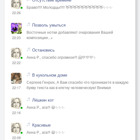
Браво!!!!! Молодцы!!!!! 👋👋👋👋👋👋👋👋👋👋✨✨✨
22:26
Позволь умыться
Восточные нотки добавляют очарования Вашей
композиции...+
22:23
Остановись
Анна Р., спасибо огромное!!! 🤗💛💛💛✨
22:22
В кукольном доме
Сергеев Генрих, А Вам спасибо что проникаете в каждую
букву текста как в клетку человеческую! Внимая
22:17
Лёшкин кот
Анна Р., ага!!! 😃✨✨✨
22:16
Красивые
Анна Р., ага!!! 😃✨✨✨
22:09