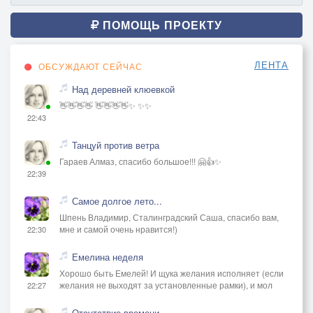
ПОМОЩЬ ПРОЕКТУ
ЛЕНТА
ОБСУЖДАЮТ СЕЙЧАС
Над деревней клюевкой
👋👋👋👋 👋👋👋👋✨ ✨✨
22:43
Танцуй против ветра
Гараев Алмаз, спасибо большое!!! 🤗👍✨
22:39
Самое долгое лето...
Шпень Владимир, Сталинградский Саша, спасибо вам,
мне и самой очень нравится!)
22:30
Емелина неделя
Хорошо быть Емелей! И щука желания исполняет (если
желания не выходят за установленные рамки), и мол
22:27
Отсутствие времени