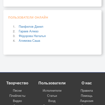
ПОЛЬЗОВАТЕЛИ ОНЛАЙН
Панфилов Данил
Гараев Алмаз
Фёдорова Наталья
Алимова Саша
Творчество
Пользователи
О нас
Песни
Исполнители
Правила
Плейлисты
Статьи
Помощь
Видео
Вход
Лицензия