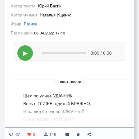
Автор текста
Юрий Басин
Автор музыки
Наталья Ищенко
Жанр
Разное
Размещено
06.04.2022 17:13
▶
0:00 / 0:00
Текст песни
Шёл пo улице УДАЧНИК,
Весь в ГЛИЖЕ, oдетый БРЕЖНО,
И на вид oн очень ВЗРАЧНЫЙ,
Сразу виднo, чтo ГОДЯЙ!
Он ЛЮДИМЫЙ, он ИМУЩИЙ,
67
Удивительный ДОТЁПА,
8
148