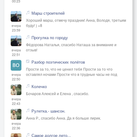
00:23
Марш строителей
Хороший марш, отмечу праздник! Анна, Володя, третьим
буду! ) +8
вчера
23:59
Прогулка по городу
Фёдорова Наталья, спасибо Наташа за внимание и
отзыв!
вчера
22:51
Разбор поэтических полётов
Прости за то, что не ценил тебя Прости за то что
оставлял ночами Прости что в трудные часы не под
вчера
22:50
Колечко
Бочаров Алексей и Елена , спасибо.
вчера
22:43
Рулетка.- шансон.
Анна Р., спасибо Анна. Да я больше лирик.
вчера
22:36
Самое долгое лето...