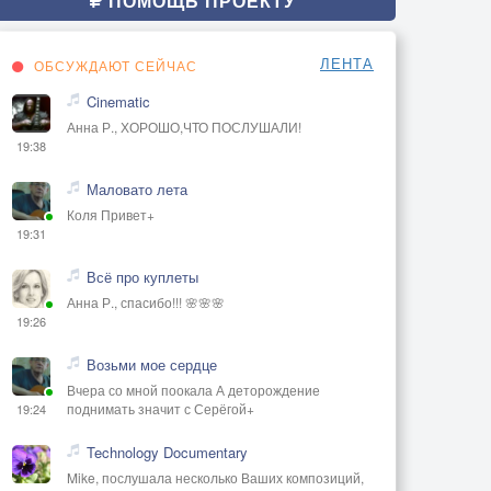
ПОМОЩЬ ПРОЕКТУ
ЛЕНТА
ОБСУЖДАЮТ СЕЙЧАС
Cinematic
Анна Р., ХОРОШО,ЧТО ПОСЛУШАЛИ!
19:38
Маловато лета
Коля Привет+
19:31
Всё про куплеты
Анна Р., спасибо!!! 🌸🌸🌸
19:26
Возьми мое сердце
Вчера со мной поокала А деторождение
поднимать значит с Серёгой+
19:24
Technology Documentary
Mike, послушала несколько Ваших композиций,