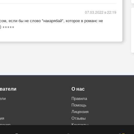
07.03.2022 в 22:19
м, если бы не слово "накарябай", которое в романс не
)) +++++
ватели
О нас
ели
Правила
Помощь
Лицензия
ция
Отзывы
дение
Контакты
Политика конфиденциальности