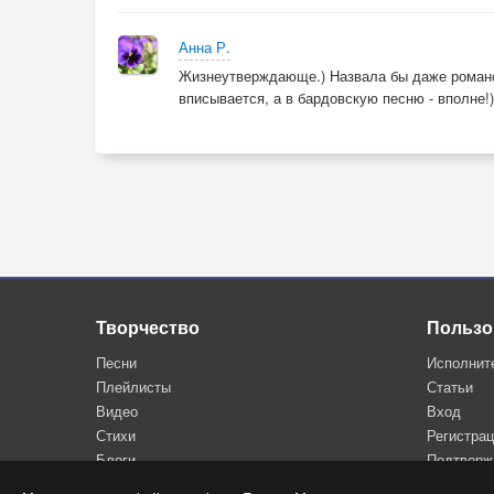
Анна Р.
Жизнеутверждающе.) Назвала бы даже романсо
вписывается, а в бардовскую песню - вполне!
Творчество
Пользо
Песни
Исполнит
Плейлисты
Статьи
Видео
Вход
Стихи
Регистра
Блоги
Подтверж