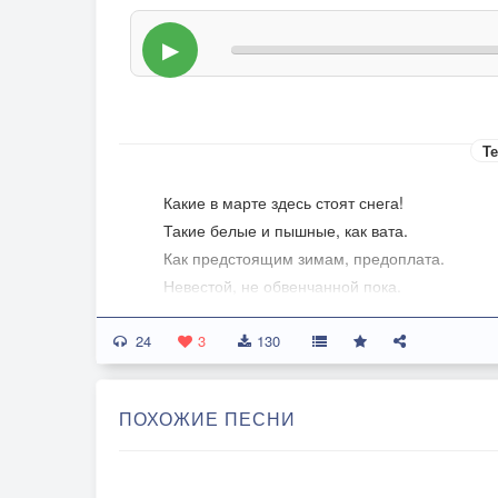
▶
Те
Какие в марте здесь стоят снега!
Такие белые и пышные, как вата.
Как предстоящим зимам, предоплата.
Невестой, не обвенчанной пока.
24
Жених еще не постучался в дверь.
3
130
Веселый, солнечный, стремительно прозрач
Как все мужчины, чаще, однозначный,
ПОХОЖИЕ ПЕСНИ
очаровавший не одну, Апрель...
Но ждать уже не долго говорят...