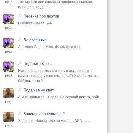
технически они сделаны профессионально,
19:16
идеально, подошл
Песенка про поэтов
Прелесть какая!))+4
18:49
Влюблённые
Алимова Саша, Mike, благодарю вас!
18:41
Подарите мне...
Николай, а про коллективную историческую
память народную не слышали?) У меня, кстати,
18:38
бабушка всю бл
Подари мне свет
А мне нравится!.. Света, не слушай никого, пой!..
17:20
Зачем ты приснилась?
Хорошо!.. Напомнило по манере ВИА. +++
17:15