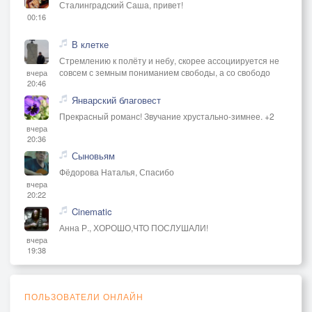
Сталинградский Саша, привет!
00:16
В клетке
Стремлению к полёту и небу, скорее ассоциируется не
совсем с земным пониманием свободы, а со свободо
вчера
20:46
Январский благовест
Прекрасный романс! Звучание хрустально-зимнее. +2
вчера
20:36
Сыновьям
Фёдорова Наталья, Спасибо
вчера
20:22
Cinematic
Анна Р., ХОРОШО,ЧТО ПОСЛУШАЛИ!
вчера
19:38
ПОЛЬЗОВАТЕЛИ ОНЛАЙН