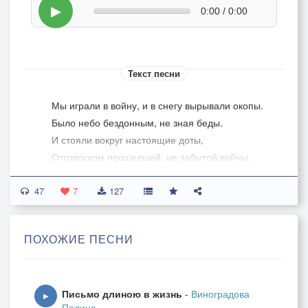
▶
0:00 / 0:00
Текст песни
Мы играли в войну, и в снегу вырывали окопы.
Было небо бездонным, не зная беды.
И стояли вокруг настоящие доты,
Отголоском прошедшей, не забытой войны.
47
Мы стреляли снежками, держа оборону,
7
127
Было в детстве легко не бояться врагов.
А на Запад всё шли «боевые колонны»,
ПОХОЖИЕ ПЕСНИ
Тяжелеющих снегом, больших облаков.
Пусть засыплет зима незажившие раны,
Письмо длиною в жизнь
-
Виноградова
Каждый должен для мира оставить свой след.
▶
Полина