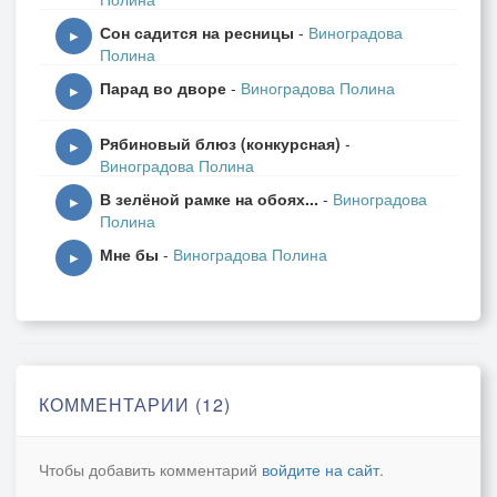
Не хотим, как отцы умирать слишком рано,
Сон садится на ресницы
-
Виноградова
Не хотим уходить слишком рано, как дед.
▶
Полина
Парад во дворе
-
Виноградова Полина
Мы, играя, в «боях» , как всегда побеждали,
▶
У мальчишек заложено в генах давно.
Рябиновый блюз (конкурсная)
-
Точно знаем: Россия в войну не играет,
▶
Виноградова Полина
Ну, а если война, победит всё равно.
В зелёной рамке на обоях...
-
Виноградова
▶
Полина
Мне бы
-
Виноградова Полина
▶
КОММЕНТАРИИ (12)
Чтобы добавить комментарий
войдите на сайт
.