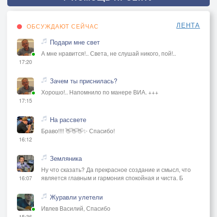
ЛЕНТА
ОБСУЖДАЮТ СЕЙЧАС
Подари мне свет
А мне нравится!.. Света, не слушай никого, пой!..
17:20
Зачем ты приснилась?
Хорошо!.. Напомнило по манере ВИА. +++
17:15
На рассвете
Браво!!!! 👋👋👋✨ Спасибо!
16:12
Земляника
Ну что сказать? Да прекрасное создание и смысл, что
является главным и гармония спокойная и чиста. Б
16:07
Журавли улетели
Ивлев Василий, Спасибо
15:36