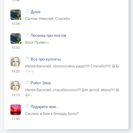
Душа
Саллас Николай, Спасибо
15:34
Песенка про поэтов
Вася Привет+
15:33
Всё про куплеты
Ивлев Василий, ооооооочень рада!!!!!! Спасибо!!!!!! 😃👍
✨✨✨
14:22
Робот Зина
Ивлев Василий, спасибоооооо!!!! Для детей, верно!!!! 😃
👍✨
13:13
Подарите мне...
Сколько ж Вам в блокаду было?
11:40