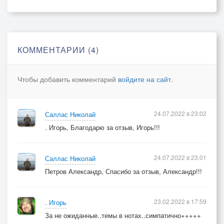
Так мучительно близко, но дождь размывает,
А потоки машин, завернув за кольцо,
Светом фар как стеной тот мираж закрывают.
КОММЕНТАРИИ (4)
Тёмный город обманов и миражей,
Мою память торгуясь до дня выпивает,
Чтобы добавить комментарий
войдите на сайт
.
И сливая дождём в стоки грязных траншей,
В свете фар мой мираж навсегда затирает.
24.07.2022 в 23:02
Саллас Николай
. Игорь, Благодарю за отзыв, Игорь!!!
24.07.2022 в 23:01
Саллас Николай
Петров Александр, Спасибо за отзыв, Александр!!!
23.02.2022 в 17:59
. Игорь
За не ожиданные..темы в нотах..симпатично+++++