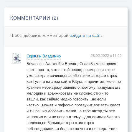
КОММЕНТАРИИ (2)
Чтобы добавить комментарий
войдите на сайт
.
28.02.2022 в 11:00
Скрябин Владимир
Бочаровы Алексей и Елена , Спасибо,меня просят
спеть про то, что в этой песне, примерно,я такое
уже вряд ли сочиню,спасибо таким авторам строк
как Гуля,а на этом сайте Kityra, я прочитал, меня по
крайней мере сразу зацепило,поэтому придумывать
мелодию и аранжировать не сложно,стихи то
зашли, как сейчас модно говорить...но если
честно...может и пафосно прозвучит,вот есть холст
и ты решил добавить мазки...а тебе автор,ты все
испортил или не попал в тему...для самолюбия это
полезно,но больно,авторы этих строк
поблагодарили...а больше не чего и не надо. Еще