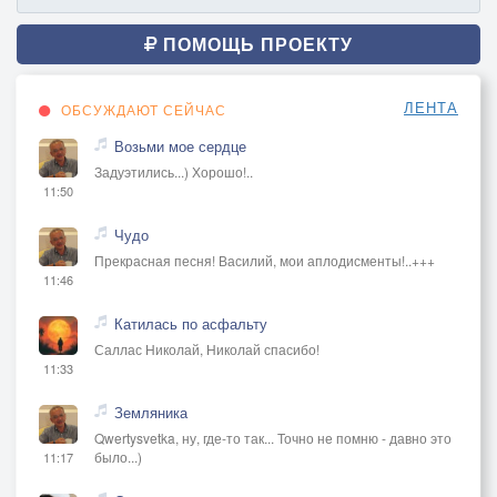
ПОМОЩЬ ПРОЕКТУ
ЛЕНТА
ОБСУЖДАЮТ СЕЙЧАС
Возьми мое сердце
Задуэтились...) Хорошо!..
11:50
Чудо
Прекрасная песня! Василий, мои аплодисменты!..+++
11:46
Катилась по асфальту
Саллас Николай, Николай спасибо!
11:33
Земляника
Qwertysvetka, ну, где-то так... Точно не помню - давно это
было...)
11:17