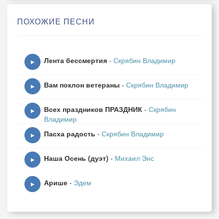
А сами, слушая сонет
ПОХОЖИЕ ПЕСНИ
Глаза от удовольствия прикрыли.
Боитесь слишком мягким показаться?
Лента бессмертия
-
Скрябин Владимир
Отсюда строгий Ваш наряд,
▶
Суровый, безразличный взгляд -
Вам поклон ветераны
-
Скрябин Владимир
Всё это заставляет улыбаться...
▶
Всех праздников ПРАЗДНИК
-
Скрябин
▶
Владимир
Вам кажется что без меня умрёте.
Пасха радость
-
Скрябин Владимир
Поверьте - в скорости пройдёт,
▶
Вас новая любовь найдет
Наша Осень (дуэт)
-
Михаил Энс
И по волнам за счастьем поплывёте...
▶
Арише
-
Эдем
▶