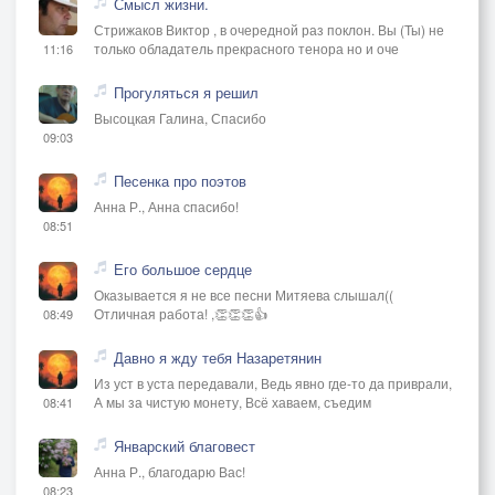
Смысл жизни.
Стрижаков Виктор , в очередной раз поклон. Вы (Ты) не
только обладатель прекрасного тенора но и оче
11:16
Прогуляться я решил
Высоцкая Галина, Спасибо
09:03
Песенка про поэтов
Анна Р., Анна спасибо!
08:51
Его большое сердце
Оказывается я не все песни Митяева слышал((
Отличная работа! ,👏👏👏👍
08:49
Давно я жду тебя Назаретянин
Из уст в уста передавали, Ведь явно где-то да приврали,
А мы за чистую монету, Всё хаваем, съедим
08:41
Январский благовест
Анна Р., благодарю Вас!
08:23