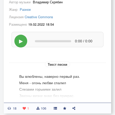
Автор музыки
Владимир Скрябин
Жанр
Разное
Лицензия
Creative Commons
Размещено
19.02.2022 18:54
▶
0:00 / 0:00
Текст песни
Вы влюблены, наверно первый раз.
Меня - огонь любви спалил
Слезами горькими залил
Законы жизни знаю без прикрас.
18
А Вы меня сегодня удивили...
1
106
Сказали, что души в Вас нет