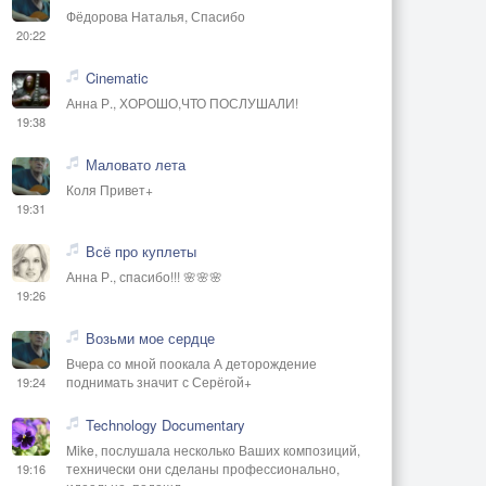
Фёдорова Наталья, Спасибо
20:22
Cinematic
Анна Р., ХОРОШО,ЧТО ПОСЛУШАЛИ!
19:38
Маловато лета
Коля Привет+
19:31
Всё про куплеты
Анна Р., спасибо!!! 🌸🌸🌸
19:26
Возьми мое сердце
Вчера со мной поокала А деторождение
поднимать значит с Серёгой+
19:24
Technology Documentary
Mike, послушала несколько Ваших композиций,
технически они сделаны профессионально,
19:16