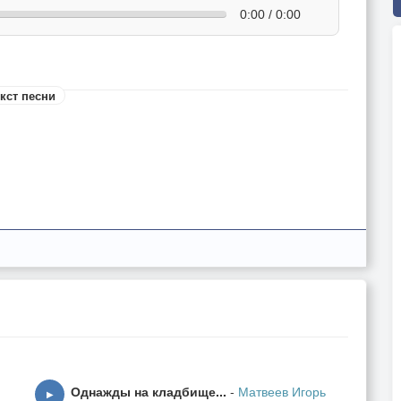
0:00 / 0:00
кст песни
,
,
Однажды на кладбище...
-
Матвеев Игорь
▶