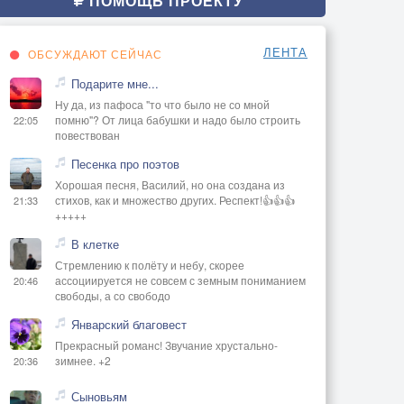
ПОМОЩЬ ПРОЕКТУ
ЛЕНТА
ОБСУЖДАЮТ СЕЙЧАС
Подарите мне...
Ну да, из пафоса "то что было не со мной
помню"? От лица бабушки и надо было строить
22:05
повествован
Песенка про поэтов
Хорошая песня, Василий, но она создана из
стихов, как и множество других. Респект!👍👍👍
21:33
+++++
В клетке
Стремлению к полёту и небу, скорее
ассоциируется не совсем с земным пониманием
20:46
свободы, а со свободо
Январский благовест
Прекрасный романс! Звучание хрустально-
зимнее. +2
20:36
Сыновьям