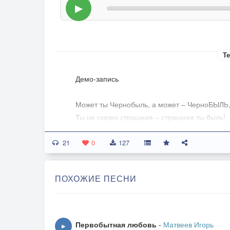
▶
Те
Демо-запись
Может ты Чернобыль, а может – ЧерноБЫЛЬ
Ты не сказка страшная – страшная ты быль!
21
Скольких он забрал когда-то,
0
127
Наш сугубо «мирный» атом,
А взамен он нам принёс
ПОХОЖИЕ ПЕСНИ
Столько горя, боли, слёз!
Может ты Чернобыль, а может – ЧерноБЫЛЬ
Не трава зелёная – чёрная ты пыль!
Первобытная любовь
-
Матвеев Игорь
▶