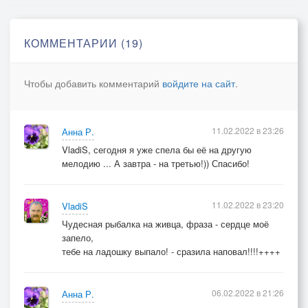
Мой лучший мужчина самый!
А я – твоей лучшей женщиной.
КОММЕНТАРИИ (19)
Ловили меня, ловили –
беспечную рыбку малую …
Чтобы добавить комментарий
войдите на сайт
.
Поймал меня всё же? Или …
Сама «рыбака» поймала я?
11.02.2022 в 23:26
Анна Р.
VladiS, сегодня я уже спела бы её на другую
мелодию ... А завтра - на третью!)) Спасибо!
11.02.2022 в 23:20
VladiS
Чудесная рыбалка на живца, фраза - сердце моё
запело,
тебе на ладошку выпало! - сразила наповал!!!!++++
06.02.2022 в 21:26
Анна Р.