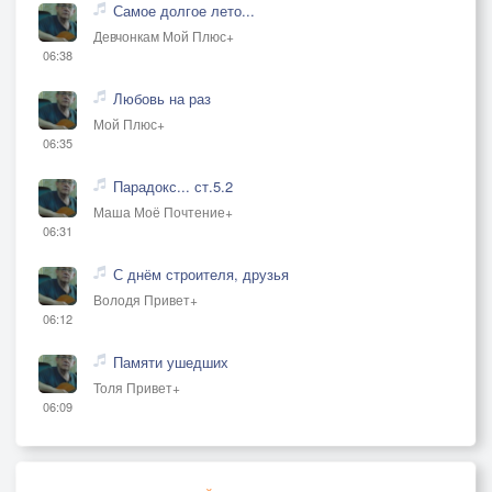
Самое долгое лето...
Девчонкам Мой Плюс+
06:38
Любовь на раз
Мой Плюс+
06:35
Парадокс... ст.5.2
Маша Моё Почтение+
06:31
С днём строителя, друзья
Володя Привет+
06:12
Памяти ушедших
Толя Привет+
06:09