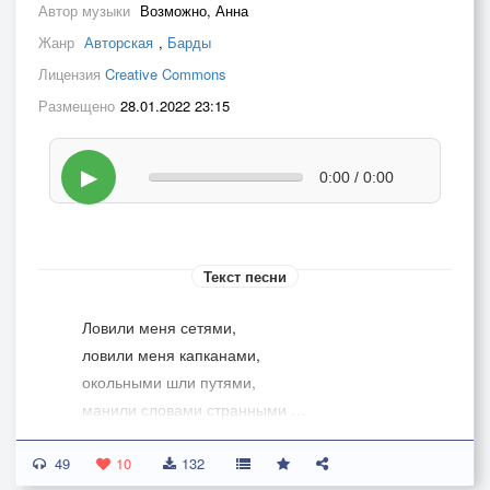
Автор музыки
Возможно, Анна
Жанр
Авторская
,
Барды
Лицензия
Creative Commons
Размещено
28.01.2022 23:15
▶
0:00 / 0:00
Текст песни
Ловили меня сетями,
ловили меня капканами,
окольными шли путями,
манили словами странными …
А ты подошёл несмело
49
и что-то «такое» выпалил,
10
132