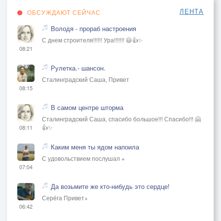
ЛЕНТА
ОБСУЖДАЮТ СЕЙЧАС
Володя - прораб настроения
С днем строителя!!!!!! Ура!!!!!!! 😃👍✨
08:21
Рулетка.- шансон.
Сталинградский Саша, Привет
08:15
В самом центре шторма
Сталинградский Саша, спасибо большое!!! Спасибо!!! 🤗
👍✨
08:11
Каким меня ты ядом напоила
С удовольствием послушал +
07:04
Да возьмите же кто-нибудь это сердце!
Серёга Привет+
06:42