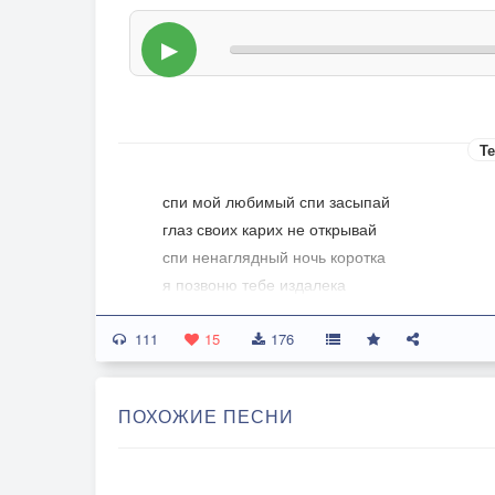
▶
Те
спи мой любимый спи засыпай
глаз своих карих не открывай
спи ненаглядный ночь коротка
я позвоню тебе издалека
111
голосом сладким открою секрет
15
176
я улетаю меня уже нет
я улетаю я далеко
ПОХОЖИЕ ПЕСНИ
знаю мой мальчик тебе нелегко
забудь поскорее не вспоминай