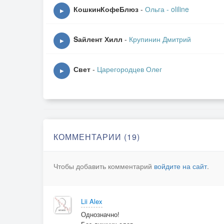
сердце не мучай и не скучай
КошкинКофеБлюз
-
Ольга - oliline
▶
ночью нам было так хорошо
просто так вышло время пришло
Sайлент Хилл
-
Крупинин Дмитрий
▶
просто забудь меня и не скучай
я не вернусь в наш проклятый край
Свет
-
Царегородцев Олег
▶
дуру девчёнку не проклинай
я не люблю тебя любимый прощай
КОММЕНТАРИИ (19)
Чтобы добавить комментарий
войдите на сайт
.
Lii Alex
Однозначно!