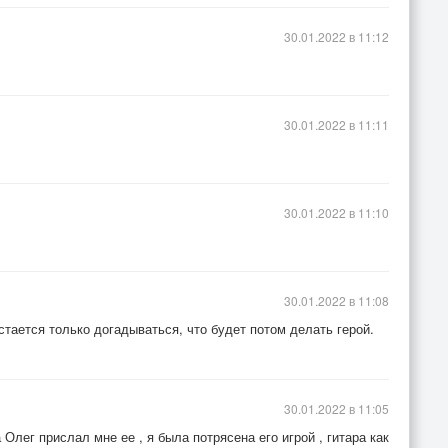
30.01.2022 в 11:12
30.01.2022 в 11:11
30.01.2022 в 11:10
30.01.2022 в 11:08
стается только догадываться, что будет потом делать герой.
30.01.2022 в 11:05
 Олег прислал мне ее , я была потрясена его игрой , гитара как