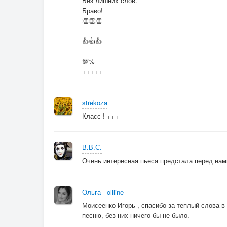
Без лишних слов.
Браво!
👏👏👏
👍👍👍
💯%
+++++
strekoza
Класс ! +++
В.В.С.
Очень интересная пьеса предстала перед нам
Ольга - oliline
Моисеенко Игорь , спасибо за теплый слова в
песню, без них ничего бы не было.