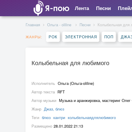
Лента
Песни
Плей
Главная
Ольга - oliline
Песни
Колыбельная для 
РОК
ЭЛЕКТРОННАЯ
ПОП
ДЖАЗ
ЖАНРЫ:
Колыбельная для любимого
Исполнитель
Ольга (Oльга-oliline)
Автор текста
RFT
Автор музыки
Музыка и аранжировка, мастеринг Олег С
Жанр
Джаз, блюз
Теги
блюз
кантри
колыбельнаядлялюбимого
Размещено
28.01.2022 21:13