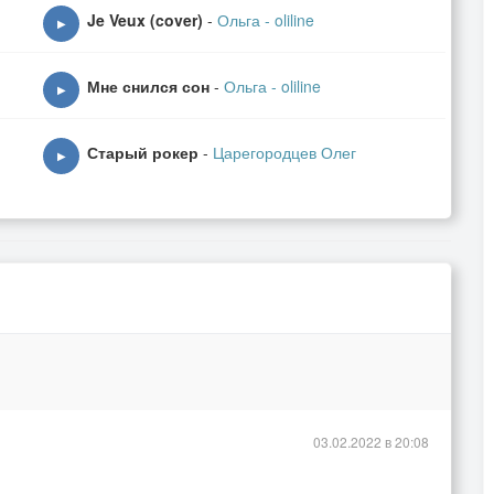
Je Veux (cover)
-
Ольга - oliline
▶
Мне снился сон
-
Ольга - oliline
▶
Старый рокер
-
Царегородцев Олег
▶
03.02.2022 в 20:08