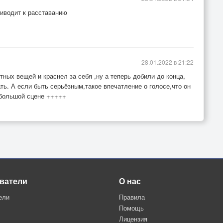
риводит к расставанию
28.01.2022 в 21:22
ных вещей и краснел за себя ,ну а теперь добили до конца,
ть. А если быть серьёзным,такое впечатление о голосе,что он
 большой сцене +++++
ватели
О нас
ели
Правила
Помощь
Лицензия