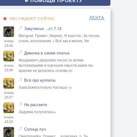
ПОМОЩЬ ПРОЕКТУ
ЛЕНТА
ОБСУЖДАЮТ СЕЙЧАС
Закулисье ...ст.7.12
Mangust. Привет, Мария). Я коротко. За песню,
стихи, исполнение + Всё как в жизни. Ум
вчера
23:42
Девочка в синем платье
Фундамент-дворовая песня со всеми
вытекающими в хорошем смысле,какие бы
вчера
23:36
аранжи не делались основа ос
Всё про куплеты
ХаваЗажигательно Наташа:-)+
вчера
23:27
На рассвете
Задумка получилась+
вчера
23:25
Солнца луч.
Qwertysvetka. Привет, ,, хулиганка,,)). Ты