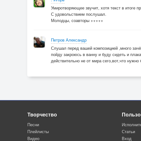
Умиротворяющее звучит, хотя текст в итоге п
С удовольствием послушал.
Молодцы, соавторы +++++
Петров Александр
Слушал перед вашей композицией ,много зачёт
пойду закроюсь в ванну и буду сидеть и плака
действительно не от мира сего,вот,что нужно
Творчество
Пользо
Песни
Исполнит
Плейлисты
Статьи
Видео
Вход