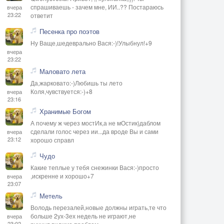
спрашиваешь - зачем мне, ИИ..?? Постараюсь
вчера
23:22
ответит
Песенка про поэтов
Ну Ваще,шедеврально Вася:-)!Улыбнул!+9
вчера
23:22
Маловато лета
Да,жарковато:-)Любишь ты лето
Коля,чувствуется:-)+8
вчера
23:16
Хранимые Богом
А почему ж через мостИк,а не мОстик)даблом
сделали голос через ии...да вроде Вы и сами
вчера
23:12
хорошо справл
Чудо
Какие теплые у тебя снежинки Вася:-)просто
,искренне и хорошо+7
вчера
23:07
Метель
Володь перезалей,новые должны играть,те что
больше 2ух-3ех недель не играют,не
вчера
23:02