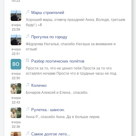
00:23
Марш строителей
Хороший марш, отмечу праздник! Анна, Володя, третьим
буду! ) +8
вчера
23:59
Прогулка по городу
Фёдорова Наталья, спасибо Наташа за внимание и
отзыв!
вчера
22:51
Разбор поэтических полётов
Прости за то, что не ценил тебя Прости за то что
оставлял ночами Прости что в трудные часы не под
вчера
22:50
Колечко
Бочаров Алексей и Елена , спасибо.
вчера
22:43
Рулетка.- шансон.
Анна Р., спасибо Анна. Да я больше лирик.
вчера
22:36
Самое долгое лето...