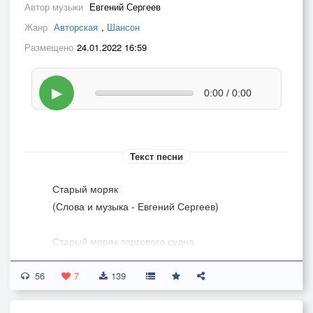
Автор музыки
Евгений Сергеев
Жанр
Авторская
,
Шансон
Размещено
24.01.2022 16:59
▶
0:00 / 0:00
Текст песни
Старый моряк
(Слова и музыка - Евгений Сергеев)
Старый моряк торгового судна
Сегодня совсем никуда не спешит
56
Сменилась вахта, закончилась служба
7
139
И выходные ждут впереди