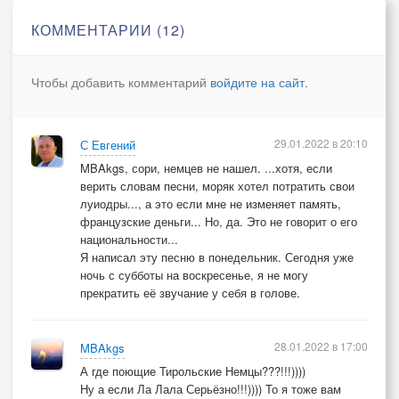
И выходные ждут впереди
КОММЕНТАРИИ (12)
24.01.22
Чтобы добавить комментарий
войдите на сайт
.
29.01.2022 в 20:10
С Евгений
MBAkgs, сори, немцев не нашел. ...хотя, если
верить словам песни, моряк хотел потратить свои
луиодры..., а это если мне не изменяет память,
французские деньги... Но, да. Это не говорит о его
национальности...
Я написал эту песню в понедельник. Сегодня уже
ночь с субботы на воскресенье, я не могу
прекратить её звучание у себя в голове.
28.01.2022 в 17:00
MBAkgs
А где поющие Тирольские Немцы???!!!))))
Ну а если Ла Лала Серьёзно!!!)))) То я тоже вам