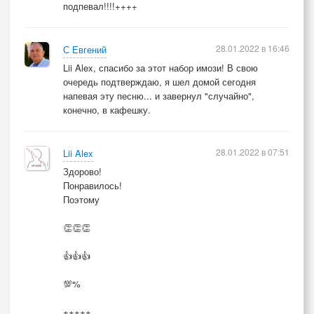
подпевал!!!!++++
28.01.2022 в 16:46
С Евгений
Lii Alex, спасибо за этот набор имози! В свою
очередь подтверждаю, я шел домой сегодня
напевая эту песню... и завернул "случайно",
конечно, в кафешку.
28.01.2022 в 07:51
Lii Alex
Здорово!
Понравилось!
Поэтому
👏👏👏
👍👍👍
💯%
+++++