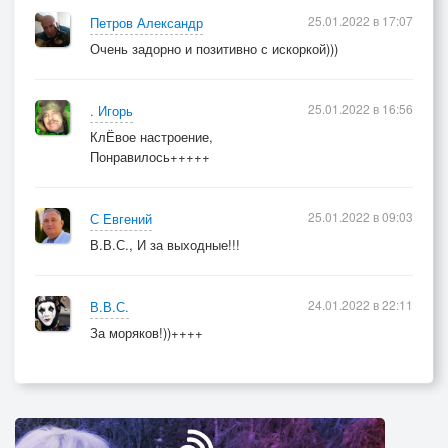
25.01.2022 в 17:07
Петров Александр
Очень задорно и позитивно с искоркой)))
25.01.2022 в 16:56
. Игорь
КлЁвое настроение,
Понравилось+++++
25.01.2022 в 09:03
С Евгений
В.В.С., И за выходные!!!
24.01.2022 в 22:11
В.В.С.
За моряков!))++++