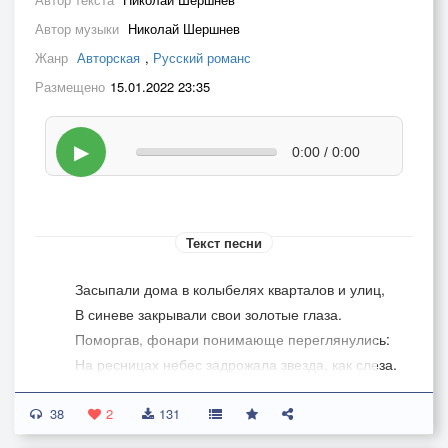
Автор музыки
Николай Шершнев
Жанр
Авторская
,
Русский романс
Размещено
15.01.2022 23:35
▶
0:00 / 0:00
Текст песни
Засыпали дома в колыбелях кварталов и улиц,
В синеве закрывали свои золотые глаза.
Поморгав, фонари понимающе переглянулись:
На ресницах небес задрожала звезда, как слеза.
38
Город спал, утомлён, умолкали последние шумы.
2
131
Громыхнул издалёка трамвай посторонней грозы,