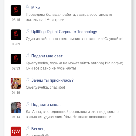
Mike
Проведена большая работа, завтра восстановлю
остальные! Мои треки!
03:45
Uplifting Digital Corporate Technology
Один из кайфовых треков моих восстановил! Слушайте!
03:39
Подари мне свет
Qwertysvetka, музыка не может убить автора) ИИ пофиг)
Они все равно не музыканты
02:33
Зачем ты приснилась?
Qwertysvetka, спасибо!
01:19
Подарите мне...
Да, Анна, в сегодняшней реальности этот подарок не
вызывает удивления. Увы. Не знаю: осознанно, и
01:14
Беглец
Спи давай 😁