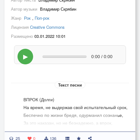
Автор музыки
Владимир Скрябин
Жанр
Рок
,
Поп-рок
Лицензия
Creative Commons
Размещено
03.01.2022 10:01
▶
0:00 / 0:00
Текст песни
ВПРОК (Долги)
На время, не выдержав свой испытательный срок,
Беспечно по жизни бредя, одурманил сознанье,
За это наказан, но не безнадежно, а впрок,
И заново строить пытаюсь свой домик на камне.
25
Так шел год за годом, висел как бы на волоске,
0
136