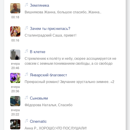
Земляника
Вишнякова Жанна, большое спасибо, Жанна..
00:18
Зачем ты приснилась?
Сталинградский Саша, привет!
00:16
В клетке
Стремлению к полёту и небу, скорее ассоциируется не
совсем с земным пониманием свободы, а со свободо
вчера
20:46
Январский благовест
Прекрасный романс! Звучание хрустально-зимнее. +2
вчера
20:36
Сыновьям
Фёдорова Наталья, Спасибо
вчера
20:22
Cinematic
Анна Р., ХОРОШО,ЧТО ПОСЛУШАЛИ!