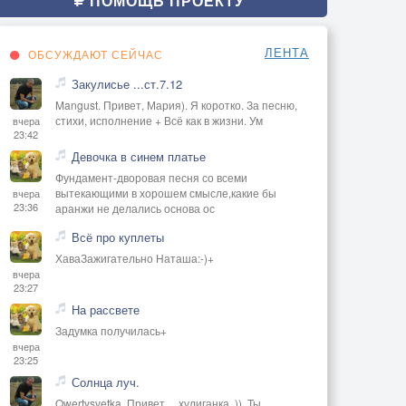
ПОМОЩЬ ПРОЕКТУ
ЛЕНТА
ОБСУЖДАЮТ СЕЙЧАС
Закулисье ...ст.7.12
Mangust. Привет, Мария). Я коротко. За песню,
стихи, исполнение + Всё как в жизни. Ум
вчера
23:42
Девочка в синем платье
Фундамент-дворовая песня со всеми
вытекающими в хорошем смысле,какие бы
вчера
23:36
аранжи не делались основа ос
Всё про куплеты
ХаваЗажигательно Наташа:-)+
вчера
23:27
На рассвете
Задумка получилась+
вчера
23:25
Солнца луч.
Qwertysvetka. Привет, ,, хулиганка,,)). Ты