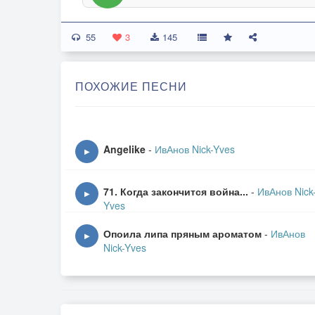
55
3
145
ПОХОЖИЕ ПЕСНИ
Angelike
-
ИвАнов Nick-Yves
▶
71. Когда закончится война...
-
ИвАнов Nick
▶
Yves
Опоила липа пряным ароматом
-
ИвАнов
▶
Nick-Yves