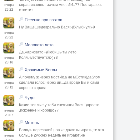
спрашиваешь - зачем мне, ИИ..?? Постараюсь
вчера
23:22
ответит
Песенка про поэтов
Ну Ваще,шедеврально Вася:-)!Улыбнул!+9
вчера
23:22
Маловато лета
Да,жарковато:-)Любишь ты лето
Коля,чувствуется:-)+8
вчера
23:16
Хранимые Богом
А почему ж через мостИк,а не мОстик)даблом
сделали голос через ии...да вроде Вы и сами
вчера
23:12
хорошо справл
Чудо
Какие теплые у тебя снежинки Вася:-)просто
,искренне и хорошо+7
вчера
23:07
Метель
Володь перезалей,новые должны играть,те что
больше 2ух-3ех недель не играют,не
вчера
23:02