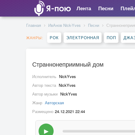
Лента
Песни
Плей
Главная
ИвАнов Nick-Yves
Песни
Страннонеприи
РОК
ЭЛЕКТРОННАЯ
ПОП
ДЖАЗ
ЖАНРЫ:
Страннонеприимный дом
Исполнитель
NickYves
Автор текста
NickYves
Автор музыки
NickYves
Жанр
Авторская
Размещено
24.12.2021 22:44
▶