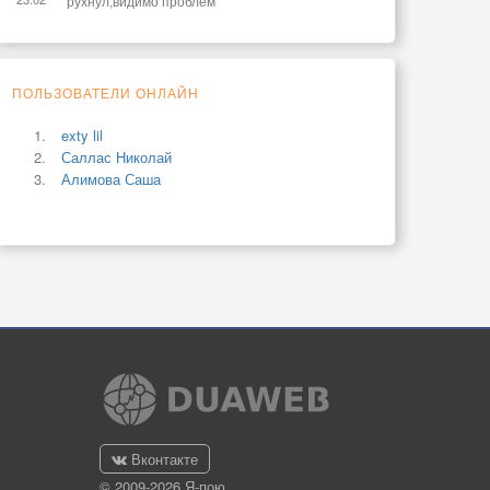
рухнул,видимо проблем
ПОЛЬЗОВАТЕЛИ ОНЛАЙН
exty lil
Саллас Николай
Алимова Саша
Вконтакте
© 2009-2026 Я-пою