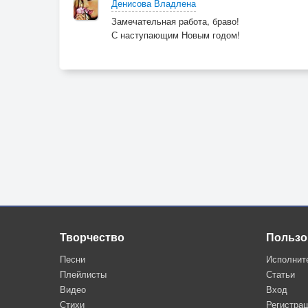
Денисова Владлена
Замечательная работа, браво!
С наступающим Новым годом!
Творчество
Пользо
Песни
Исполнит
Плейлисты
Статьи
Видео
Вход
Стихи
Регистра