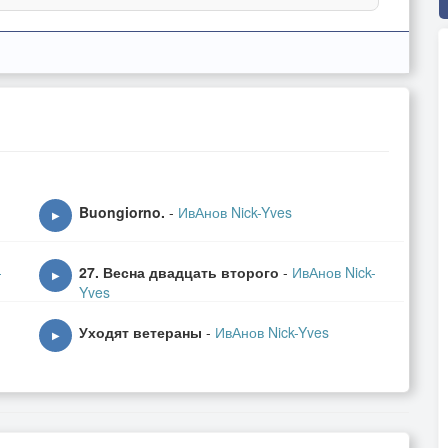
Buongiorno.
-
ИвАнов Nick-Yves
▶
-
27. Весна двадцать второго
-
ИвАнов Nick-
▶
Yves
Уходят ветераны
-
ИвАнов Nick-Yves
▶