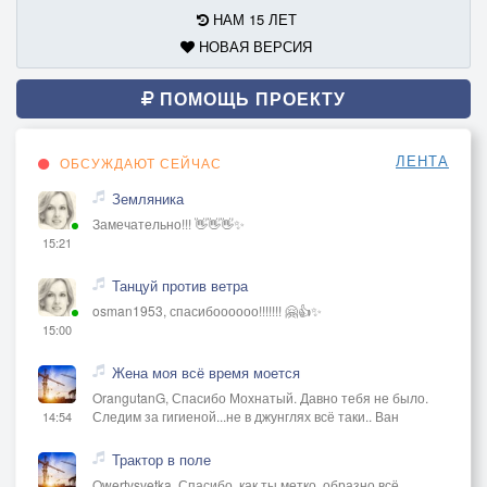
НАМ 15 ЛЕТ
НОВАЯ ВЕРСИЯ
ПОМОЩЬ ПРОЕКТУ
ЛЕНТА
ОБСУЖДАЮТ СЕЙЧАС
Земляника
Замечательно!!! 👋👋👋✨
15:21
Танцуй против ветра
osman1953, спасибоооооо!!!!!!! 🤗👍✨
15:00
Жена моя всё время моется
OrangutanG, Спасибо Мохнатый. Давно тебя не было.
Следим за гигиеной...не в джунглях всё таки.. Ван
14:54
Трактор в поле
Qwertysvetka, Спасибо, как ты метко, образно всё