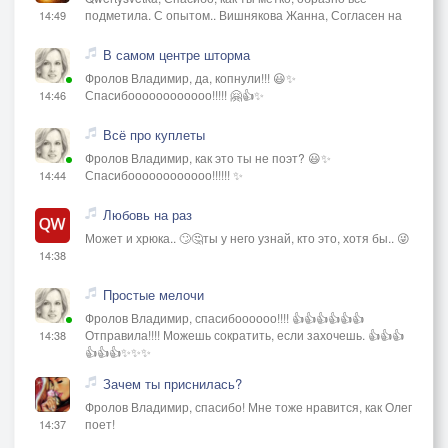
подметила. С опытом.. Вишнякова Жанна, Согласен на
14:49
В самом центре шторма
Фролов Владимир, да, копнули!!! 😃✨
Спасибоооооооооооо!!!!! 🤗👍✨
14:46
Всё про куплеты
Фролов Владимир, как это ты не поэт? 😃✨
Спасибоооооооооооо!!!!!! ✨
14:44
Любовь на раз
Может и хрюка.. 🙄🤔ты у него узнай, кто это, хотя бы.. 😜
14:38
Простые мелочи
Фролов Владимир, спасибоооооо!!!! 👍👍👍👍👍👍
Отправила!!!! Можешь сократить, если захочешь. 👍👍👍
14:38
👍👍👍✨✨✨
Зачем ты приснилась?
Фролов Владимир, спасибо! Мне тоже нравится, как Олег
поет!
14:37