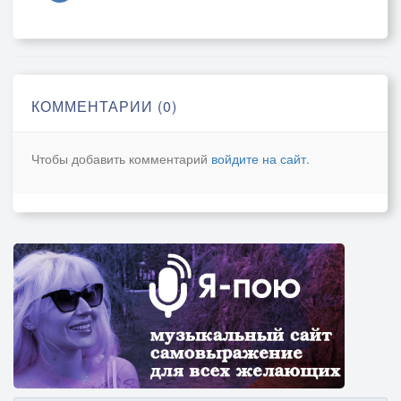
Что закоченело,больше не оттает.
В памяти сотрутся жаркие обьятья,
Их с тоской и грустью буду вспоминать я!
Припев:
Между нами всё было и прошло,
КОММЕНТАРИИ (0)
И любви костер снегом замело!
Я не доглядел,я его не спас,
Чтобы добавить комментарий
войдите на сайт
.
Просто не успел…И огонь погас!