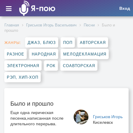
Вход
Главная
Гриськов Игорь Васильевич
Песни
Было и
прошло
ДЖАЗ, БЛЮЗ
ПОП
АВТОРСКАЯ
ЖАНРЫ:
РАЗНОЕ
НАРОДНАЯ
МЕЛОДЕКЛАМАЦИЯ
ЭЛЕКТРОННАЯ
РОК
СОАВТОРСКАЯ
РЭП, ХИП-ХОП
Было и прошло
Еще одна лирическая
Гриськов Игорь
песенка,написанная после
Киселевск
длительного перерыва.