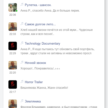
прощения,
Рулетка.- шансон.
А может быть заночевать ты дашь мне
Анна Р., спасибо Анна. Да я больше лирик.
разрешение?
22:36
Покувыркаемся опять хотя бы на прощание,
Самое долгое лето...
Что б мог я в зоне вспоминать последнее
Хлеб нашей жизни печётся из этой муки... Чудесные
свидание!
строки, как и вся песня!..
22:33
В который раз уже опять последнее свидание!
Technology Documentary
Анна Р., Я еще пытаюсь тут обновить свой портфель,
треки , вдруг стали не активны и невозможно просл
22:29
Ночной звонок
Хорошо!.. Понравилось!..+++
22:20
Horror Trailer
Вишнякова Жанна, Жанн спасибо!
22:17
Земляника
Фролов Владимир, наверное, и был романтиком - стихи