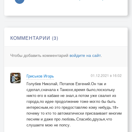
свидания.
А корешок мне: «Не боись!Когда ж мы были
трУсами?!
Ты просто,Лёха,отвернись,расслабься и
КОММЕНТАРИИ (3)
закусывай.»
Но чуял я,что не к добру здесь наше появление,
Чтобы добавить комментарий
войдите на сайт
.
И как накаркал,вот не вру,что будет обострение.
Водяру жрали фраера,коньяк и даже «Хенесси»,
01.12.2021 в 16:02
Гриськов Игорь
Потом давай на всех орать,всех посылать на
Голубев Николай, Потапов Евгений.Он так и
пенисы.
сделал,сначала к Танюхе,время было,поскольку
И гады видно не спроста на нервы мои капали,
никто его в кабаке не знал,а потом уже свалил из
Баб за интимные места всех без разбору лапали.
города,по идее продолжение тоже могло бы быть
интересным,но это предоставляю кому нибудь.18+
почему то кто то автоматически присваивает многим
А я сидел,а я терпел,страдая от бессилия,
песням и даже про любовь.Спасибо,друзья,что
Я инцидентов не хотел,я не хотел насилия!
слушаете мою не попсу.
Но только встал,чтобы уйти морально