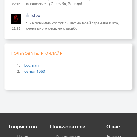
юношеские...) Спасибо, Володя!..
22:15
Mike
Я не понимаю кто тут пишет на моей странице и что,
очень много слов, но спасибо!
22:13
ПОЛЬЗОВАТЕЛИ ОНЛАЙН
bocman
osman1953
Творчество
Пользователи
О нас
Песни
Исполнители
Правила