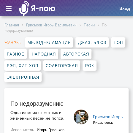
Вход
Главная
Гриськов Игорь Васильевич
Песни
По
недоразумению
МЕЛОДЕКЛАМАЦИЯ
ДЖАЗ, БЛЮЗ
ПОП
ЖАНРЫ:
РАЗНОЕ
НАРОДНАЯ
АВТОРСКАЯ
РЭП, ХИП-ХОП
СОАВТОРСКАЯ
РОК
ЭЛЕКТРОННАЯ
По недоразумению
Одна из моих сюжетных и
Гриськов Игорь
жизненных песен,не попса.
Киселевск
Исполнитель
Игорь Гриськов