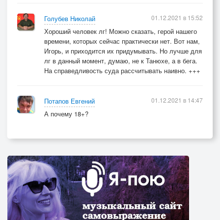
растревоженный,
01.12.2021 в 15:52
Голубев Николай
Как тут же встал мне на пути один из
Хороший человек лг! Можно сказать, герой нашего
отмороженных.
времени, которых сейчас практически нет. Вот нам,
Игорь, и приходится их придумывать. Но лучше для
И вот уже летит кулак,он целил мне по печении.
лг в данный момент, думаю, не к Танюхе, а в бега.
На справедливость суда рассчитывать наивно. +++
Успел подумать: «Ах,ты так!Терять теперь мне
нечего!
Эх,не хотел я,видит Бог,но ежели сам просится!»
01.12.2021 в 14:47
Потапов Евгений
И левым хуком ему всёк,расплющил переносицу!
А почему 18+?
Его я на пол уронил,добив в азарте вилкою,
А двух других угомонил по кумполу бутылкою!
Их,каюсь,малость пошмонал без всякого
стеснения.
А вот зачем волыны взял?Наверно от волнения.
Видать решил на тот момент,что будет шито-крыто
я,