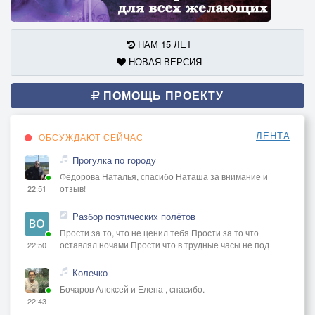
И номерков на них уж нет,все спилены бандитами!
А оказалось,что они на месте и не спилены.
НАМ 15 ЛЕТ
И закипели тут мои последние извилины.
НОВАЯ ВЕРСИЯ
Скажу,Танюха,без понтов,теперь мне дело ясное,
ПОМОЩЬ ПРОЕКТУ
Что с дуру я вальнул ментов али охрану частную!
Но ежли б знал,когда валил и больно чистил рожи
ЛЕНТА
ОБСУЖДАЮТ СЕЙЧАС
их,
Я бы соломки постелил и был бы осторожнее.
Прогулка по городу
Фёдорова Наталья, спасибо Наташа за внимание и
отзыв!
22:51
Но коль уж получилось так,то утверждаю точно я,
Что мне корячится вышак,без всякого досрочного.
Разбор поэтических полётов
Короче,Тань,тебе решать,ты знаешь ситуацию.
Прости за то, что не ценил тебя Прости за то что
Я не прошу меня скрывать,хочу лишь повидаться
оставлял ночами Прости что в трудные часы не под
22:50
я.
Колечко
Бочаров Алексей и Елена , спасибо.
Последний раз поцеловать и попросить
22:43