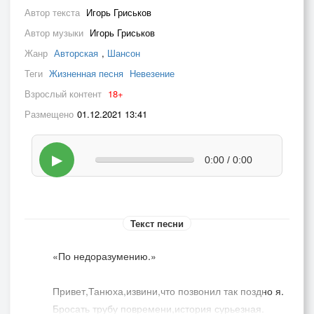
Автор текста
Игорь Гриськов
Автор музыки
Игорь Гриськов
Жанр
Авторская
,
Шансон
Теги
Жизненная песня
Невезение
Взрослый контент
18+
Размещено
01.12.2021 13:41
▶
0:00 / 0:00
Текст песни
«По недоразумению.»
Привет,Танюха,извини,что позвонил так поздно я.
Бросать трубу повремени,история сурьезная.