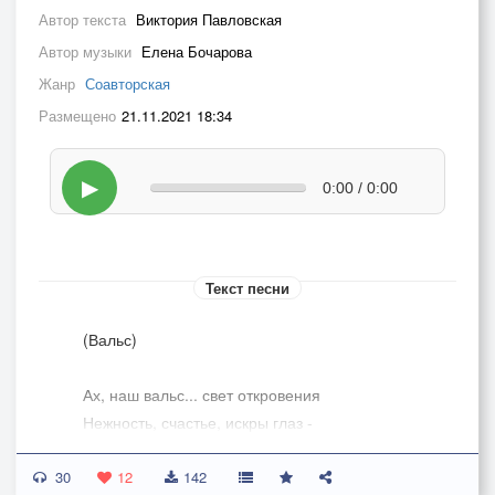
Автор текста
Виктория Павловская
Автор музыки
Елена Бочарова
Жанр
Соавторская
Размещено
21.11.2021 18:34
▶
0:00 / 0:00
Текст песни
(Вальс)
Ах, наш вальс... свет откровения
Нежность, счастье, искры глаз -
Па... и быстрые движения,
30
Тет-а-тет и ласки фраз...
12
142