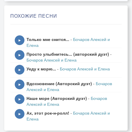
А волшебник-вдохновение,
Распускает паруса -
ПОХОЖИЕ ПЕСНИ
Эти яркие мгновения,
Задержите небеса... небеса...
Только мне снится...
-
Бочаров Алексей и
Припев:
▶
Елена
В сказке таю, улетая,
Просто улыбнитесь... (авторский дуэт)
-
Нас весна с тобой свела,
▶
Бочаров Алексей и Елена
И волшебница земная,
Уеду к морю...
-
Бочаров Алексей и Елена
Из любви венок сплела...
▶
В сказке таю, улетая,
Вдохновение (Авторский дуэт)
-
Бочаров
Нас весна с тобой свела,
▶
Алексей и Елена
И волшебница земная,
Наше море (Авторский дуэт)
-
Бочаров
Из любви венок сплела...
▶
Алексей и Елена
Ах, этот рок-н-ролл!
-
Бочаров Алексей и
Ах, наш вальс... блеск глаз сияния
▶
Елена
Радость, нежность напоказ -
Шепчешь страстные признания,