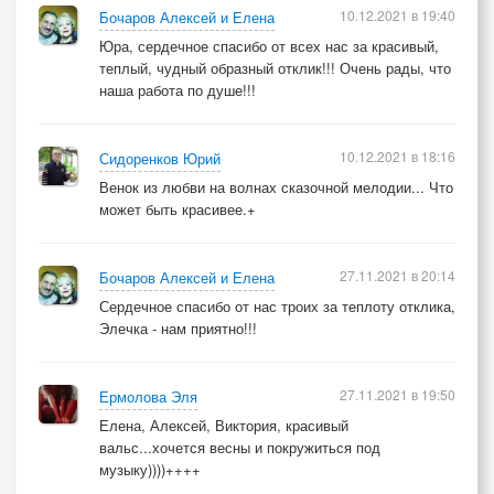
И летят без промедления
10.12.2021 в 19:40
Бочаров Алексей и Елена
Стрелки быстро на часах -
Юра, сердечное спасибо от всех нас за красивый,
теплый, чудный образный отклик!!! Очень рады, что
Задержите нам мгновения,
наша работа по душе!!!
Я прошу вас небеса!.. небеса!..
Припев:
10.12.2021 в 18:16
Сидоренков Юрий
В сказке таю, улетая,
Венок из любви на волнах сказочной мелодии... Что
Нас весна с тобой свела,
может быть красивее.+
И волшебница земная,
Из любви венок сплела...
27.11.2021 в 20:14
Бочаров Алексей и Елена
В сказке таю, улетая,
Сердечное спасибо от нас троих за теплоту отклика,
Нас весна с тобой свела,
Элечка - нам приятно!!!
И волшебница земная,
Из любви венок сплела...
27.11.2021 в 19:50
Ермолова Эля
Елена, Алексей, Виктория, красивый
вальс...хочется весны и покружиться под
©
музыку))))++++