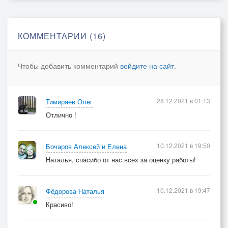
Мне на ушко ты сейчас...
И летят без промедления
Стрелки быстро на часах -
КОММЕНТАРИИ (16)
Задержите нам мгновения,
Я прошу вас небеса!.. небеса!..
Чтобы добавить комментарий
войдите на сайт
.
Припев:
В сказке таю, улетая,
28.12.2021 в 01:13
Тимиряев Олег
Нас весна с тобой свела,
Отлично !
И волшебница земная,
Из любви венок сплела...
В сказке таю, улетая,
10.12.2021 в 19:50
Бочаров Алексей и Елена
Нас весна с тобой свела,
Наталья, спасибо от нас всех за оценку работы!
И волшебница земная,
Из любви венок сплела...
10.12.2021 в 19:47
Фёдорова Наталья
Красиво!
(Проигрыш)