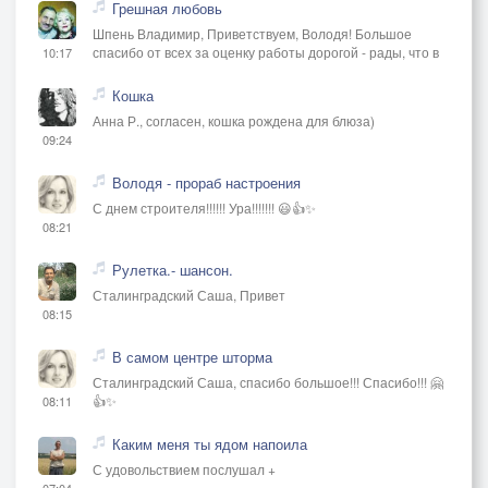
Грешная любовь
Шпень Владимир, Приветствуем, Володя! Большое
спасибо от всех за оценку работы дорогой - рады, что в
10:17
Кошка
Анна Р., согласен, кошка рождена для блюза)
09:24
Володя - прораб настроения
С днем строителя!!!!!! Ура!!!!!!! 😃👍✨
08:21
Рулетка.- шансон.
Сталинградский Саша, Привет
08:15
В самом центре шторма
Сталинградский Саша, спасибо большое!!! Спасибо!!! 🤗
👍✨
08:11
Каким меня ты ядом напоила
С удовольствием послушал +
07:04