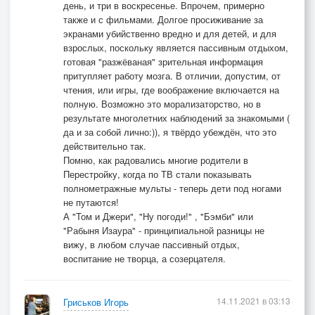
день, и три в воскресенье. Впрочем, примерно
также и с фильмами. Долгое просиживание за
экранами убийственно вредно и для детей, и для
взрослых, поскольку является пассивным отдыхом,
готовая "разжёваная" зрительная информация
притупляет работу мозга. В отличии, допустим, от
чтения, или игры, где воображение включается на
полную. Возможно это морализаторство, но в
результате многолетних наблюдений за знакомыми (
да и за собой лично:)), я твёрдо убеждён, что это
действительно так.
Помню, как радовались многие родители в
Перестройку, когда по ТВ стали показывать
полнометражные мульты - теперь дети под ногами
не путаются!
А "Том и Джери", "Ну погоди!" , "Бэмби" или
"Рабыня Изаура" - принципиальной разницы не
вижу, в любом случае пассивный отдых,
воспитание не творца, а созерцателя.
14.11.2021 в 03:13
Гриськов Игорь