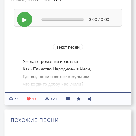
▶
0:00 / 0:00
Текст песни
Увядают ромашки и лютики
Как «Единство Народное» в Чили,
Где вы, наши советские мультики,
Что когда-то добру нас учили?
Под Америку, копия точная,
53
В Рашке мультипликация стала -
11
123
Ядовитая, злая, порочная,
Столь далёкая от идеала.
ПОХОЖИЕ ПЕСНИ
Льют информацию вредную