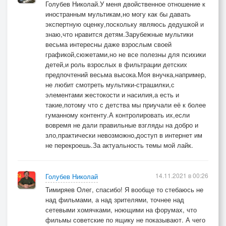
Голубев Николай.У меня двойственное отношение к
иностранным мультикам,но могу как бы давать
экспертную оценку,поскольку являюсь дедушкой и
знаю,что нравится детям.Зарубежные мультики
весьма интересны даже взрослым своей
графикой,сюжетами,но не все полезны для психики
детей,и роль взрослых в фильтрации детских
предпочтений весьма высока.Моя внучка,например,
не любит смотреть мультики-страшилки,с
элементами жестокости и насилия,а есть и
такие,потому что с детства мы приучали её к более
гуманному контенту.А контролировать их,если
вовремя не дали правильные взгляды на добро и
зло,практически невозможно,доступ в интернет им
не перекроешь.За актуальность темы мой лайк.
14.11.2021 в 00:26
Голубев Николай
Тимиряев Олег, спасибо! Я вообще то стебаюсь не
над фильмами, а над зрителями, точнее над
сетевыми хомячками, ноющими на форумах, что
фильмы советские по ящику не показывают. А чего