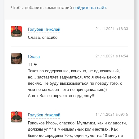
Не способны культуры наследия
Чтобы добавить комментарий
войдите на сайт
.
Дать нам Соединённые Штаты,
Где советская кинокомедия,
Разошедшаяся на цитаты?
21.11.2021 в 16:33
Голубев Николай
Где без всунутого в зад паяльника,
Слава, спасибо!
Без милиционера – пройдохи,
Без берущего взятки начальника
Детектив пролетарской эпохи?
21.11.2021 в 14:54
Слава
11 ❤
Текст по содержанию, конечно, не однозначный,
В души плевки ежечасные
но... заставляет задуматься, что я очень ценю в
Нам изрыгает экран,
песнях. Не буду высказываться по поводу того, с
Ой до чего мы несчастные,
чем не согласен - это не принципиально))
Хоть выходи на майдан!
А вот Ваше творчество поддержу!!!
20. 10. 2021 г.
14.11.2021 в 09:45
Голубев Николай
Гриськов Игорь, спасибо! Мультики, как и сладости,
должны уп*** в минимальных количествах. Как
было до середины 70-х, один мульт на 10 минут в